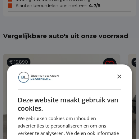
Klanten beoordelen ons met een
4.7/5
Vergelijkbare auto's uit onze voorraad
€ 15.890
€
×
Deze website maakt gebruik van
cookies.
We gebruiken cookies om inhoud en
advertenties te personaliseren en om ons
verkeer te analyseren. We delen ook informatie