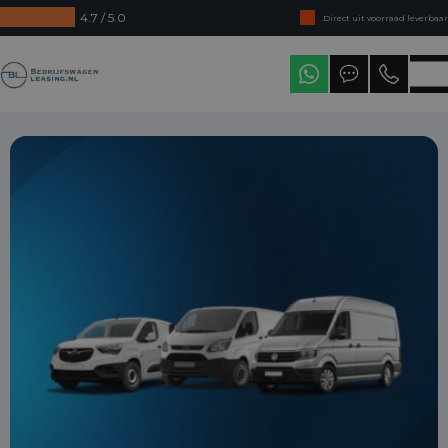
4.7 / 5.0
Direct uit voorraad leverbaar
Levering in heel Nederland
Bedrijfswagenleasing