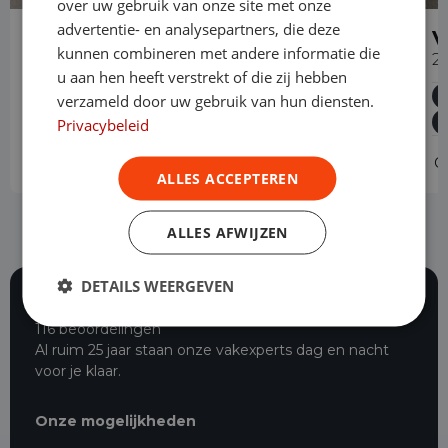
over uw gebruik van onze site met onze
advertentie- en analysepartners, die deze
Volkswagen Caddy Cargo
V
kunnen combineren met andere informatie die
2.0 TDI
2
u aan hen heeft verstrekt of die zij hebben
Diesel
Handgeschakeld
94.972 km
2022
verzameld door uw gebruik van hun diensten.
Asten
L1H1
Privacybeleid
Operational lease
-
O
ALLES ACCEPTEREN
ALLES AFWIJZEN
DETAILS WEERGEVEN
116 beoordelingen
Al ruim 25 jaar staan onze vakexperts dag en nacht
voor je klaar.
Onze mogelijkheden