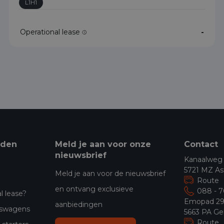
L1H1
Operational lease
-
eden
Meld je aan voor onze
Contact
nieuwsbrief
Kanaalweg
5721 MZ As
Meld je aan voor de nieuwsbrief
Route
en ontvang exclusieve
088 - 
l lease?
Emopad 2
aanbiedingen
jfswagens
5663 PA Ge
Route