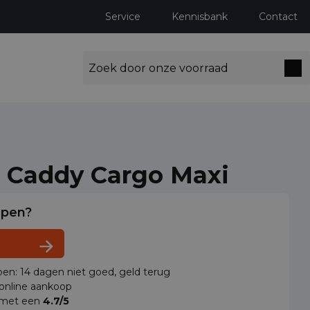
Service
Kennisbank
Contact
 Caddy Cargo Maxi
lpen?
en: 14 dagen niet goed, geld terug
 online aankoop
 met een
4.7/5