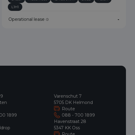
L1H1
Operational lease
-
 9
Varenschut 7
ten
5705 DK Helmond
Route
700 1899
088 - 700 1899
9
Havenstraat 28
ldrop
5347 KK Oss
Route