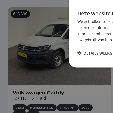
Deze website 
€ 15.890
We gebruiken cookie
delen ook informatie
kunnen combineren m
uw gebruik van hun
DETAILS WEERG
Volkswagen Caddy
2.0 TDI L2 Maxi
Diesel
Handgeschakeld
64.939 km
2020