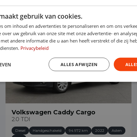
maakt gebruik van cookies.
€ 15.890
s om inhoud en advertenties te personaliseren en om ons verkee
 over uw gebruik van onze site met onze advertentie- en analyse
et andere informatie die u aan hen heeft verstrekt of die zij h
 diensten.
Privacybeleid
EVEN
ALLES AFWIJZEN
ALLE
Volkswagen Caddy Cargo
2.0 TDI
Diesel
Handgeschakeld
94.972 km
2022
Asten