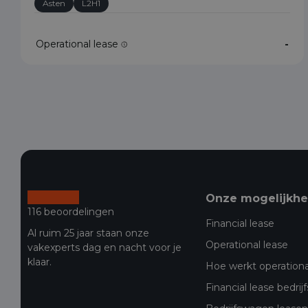
Asten
L2H1
Operational lease
-
Onze mogelijkh
116 beoordelingen
Financial lease
Al ruim 25 jaar staan onze
Operational lease
vakexperts dag en nacht voor je
klaar.
Hoe werkt operationa
Financial lease bedri