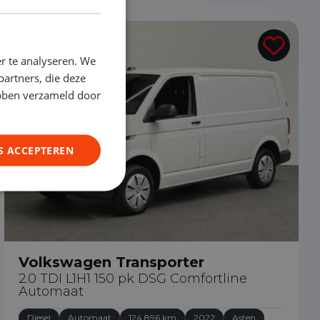
€ 23.490
r te analyseren. We
partners, die deze
ebben verzameld door
S ACCEPTEREN
Volkswagen Transporter
2.0 TDI L1H1 150 pk DSG Comfortline
Automaat
Diesel
Automaat
124.896 km
2022
Asten