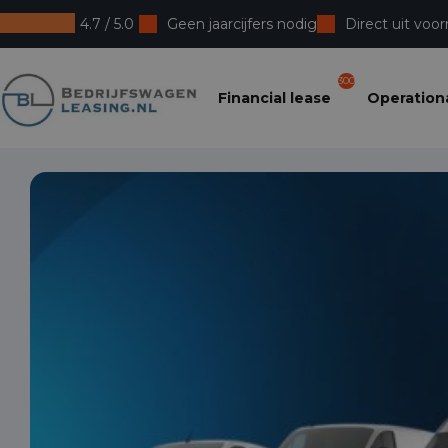
4.7 / 5.0
Geen jaarcijfers nodig
Direct uit voor
Bedrijfswagenleasing
300
Financial lease
Operationa