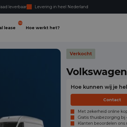
raad leverbaar
Levering in heel Nederland
156
l lease
Hoe werkt het?
Verkocht
Volkswagen
Hoe kunnen wij je he
Contact
Met zekerheid online kop
Gratis thuisbezorging bij
Klanten beoordelen ons