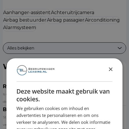
Aanhanger-assistent
Achteruitrijcamera
Airbag bestuurder
Airbag passagier
Airconditioning
Alarmsysteem
Alles bekijken
Wat is er inbegrepen?
×
Reparatie & onderhoud
Deze website maakt gebruik van
Is de auto toe aan onderhoud? Dan kun je een afspraak inplannen bij de
cookies.
dichtstbijzijnde aangesloten garage via de website.
We gebruiken cookies om inhoud en
Banden
advertenties te personaliseren en om ons
Standaard wordt de auto op premium zomerbanden geleverd. Banden
verkeer te analyseren. We delen ook informatie
versleten? Dan krijg je een nieuwe set.
over uw gebruik van onze site met onze