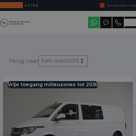
4.7 / 5.0
Geen jaarcijfers nodig
Direct uit voorraad leverbaar
Bedrijfswagenleasing
Levering in heel Nederland
kies overzicht
Terug naar
Vrije toegang milieuzones tot 2030