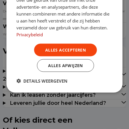
Verzekering
advertentie- en analysepartners, die deze
De auto is standaard WA Casco verzekerd. Bij niet verhaalbare schade is er
kunnen combineren met andere informatie die
een eigen bijdrage.
u aan hen heeft verstrekt of die zij hebben
Wegenbelasting
verzameld door uw gebruik van hun diensten.
Privacybeleid
Wij betalen de wegen- en registratiebelasting.
Veelgestelde vragen
ALLES ACCEPTEREN
ALLES AFWIJZEN
Waarom onze voorraad milieuzonevrij tot
2030?
DETAILS WEERGEVEN
Hoezo vrij switchen naar elektrisch?
Kan ik leasen zonder jaarcijfers?
Leveren jullie door heel Nederland?
Of kies direct een