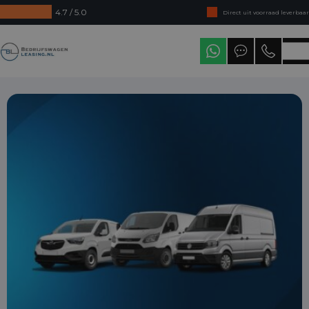
4.7 / 5.0
Direct uit voorraad leverbaar
Levering in heel Nederland
Bedrijfswagenleasing