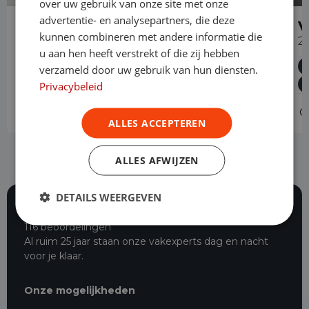
over uw gebruik van onze site met onze
advertentie- en analysepartners, die deze
Volkswagen Caddy Maxi
V
kunnen combineren met andere informatie die
2.0 TDI Style Automaat
2
u aan hen heeft verstrekt of die zij hebben
Diesel
Automaat
50.373 km
2023
verzameld door uw gebruik van hun diensten.
Asten
L2H1
Privacybeleid
Operational lease
-
O
ALLES ACCEPTEREN
ALLES AFWIJZEN
DETAILS WEERGEVEN
116 beoordelingen
Al ruim 25 jaar staan onze vakexperts dag en nacht
voor je klaar.
Onze mogelijkheden