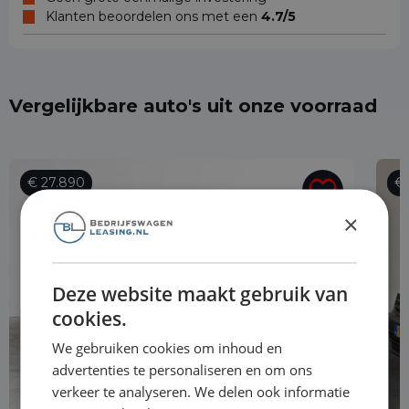
Klanten beoordelen ons met een
4.7/5
Vergelijkbare auto's uit onze voorraad
€ 27.890
€ 
×
Deze website maakt gebruik van
cookies.
We gebruiken cookies om inhoud en
advertenties te personaliseren en om ons
verkeer te analyseren. We delen ook informatie