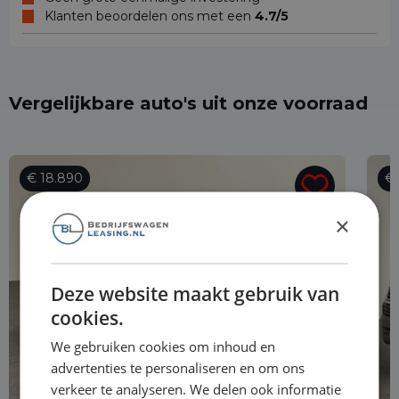
Klanten beoordelen ons met een
4.7/5
Vergelijkbare auto's uit onze voorraad
€ 18.890
€ 
×
Deze website maakt gebruik van
cookies.
We gebruiken cookies om inhoud en
advertenties te personaliseren en om ons
verkeer te analyseren. We delen ook informatie