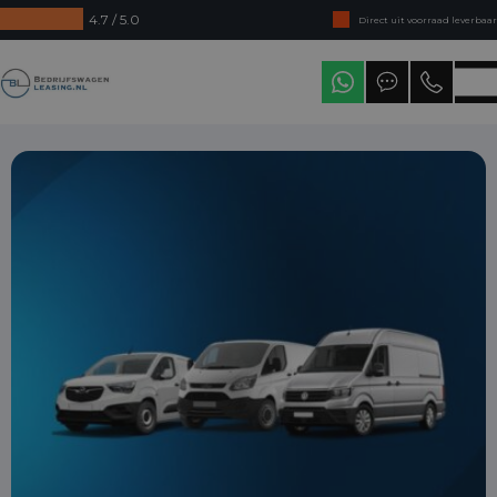
4.7 / 5.0
Direct uit voorraad leverbaar
Levering in heel Nederland
Bedrijfswagenleasing