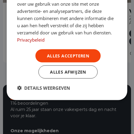
over uw gebruik van onze site met onze
Volkswagen Caddy
V
advertentie- en analysepartners, die deze
2.0 TDI Cargo Automaat
2
kunnen combineren met andere informatie die
A
u aan hen heeft verstrekt of die zij hebben
Diesel
Automaat
98.779 km
2022
verzameld door uw gebruik van hun diensten.
Asten
L1H1
Privacybeleid
Operational lease
-
O
ALLES ACCEPTEREN
ALLES AFWIJZEN
DETAILS WEERGEVEN
116 beoordelingen
Al ruim 25 jaar staan onze vakexperts dag en nacht
voor je klaar.
Onze mogelijkheden