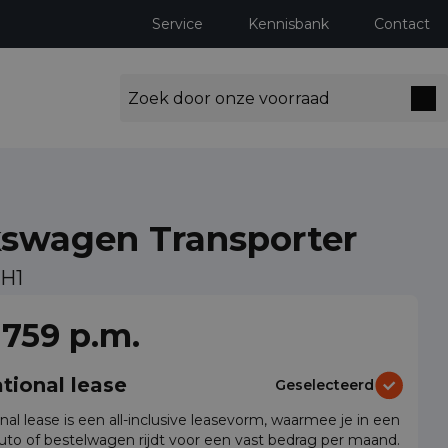
Service
Kennisbank
Contact
kswagen Transporter
1H1
ng milieuzones tot 2030
 759 p.m.
tional lease
Geselecteerd
nal lease is een all-inclusive leasevorm, waarmee je in een
auto of bestelwagen rijdt voor een vast bedrag per maand.