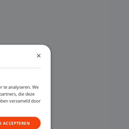
×
r te analyseren. We
partners, die deze
ebben verzameld door
S ACCEPTEREN