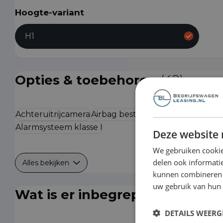
Hoogte-variant
H1
Opties & toebehoren
(42)
Achteruitrijcamera
Airbag bestuurder
Airbag passag
Alarmsysteem klasse I
Deze website 
We gebruiken cookie
delen ook informatie
Alles bekijken
kunnen combineren m
uw gebruik van hun
Wat is er inbegrepen?
DETAILS WEERG