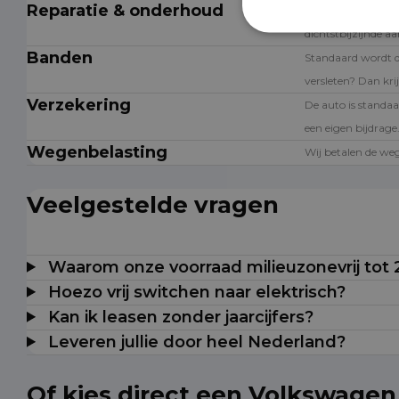
Reparatie & onderhoud
Is de auto toe aan
dichtstbijzijnde a
Banden
Standaard wordt 
versleten? Dan krij
Verzekering
De auto is standaa
een eigen bijdrage
Wegenbelasting
Wij betalen de weg
Veelgestelde vragen
Waarom onze voorraad milieuzonevrij tot
Hoezo vrij switchen naar elektrisch?
Kan ik leasen zonder jaarcijfers?
Leveren jullie door heel Nederland?
Of kies direct een Volkswagen