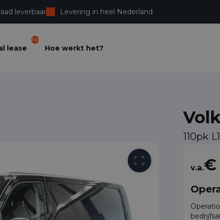
raad leverbaar
Levering in heel Nederland
156
l lease
Hoe werkt het?
Vol
110pk L
Vrije toega
€
v.a.
Opera
Operatio
bedrijfs