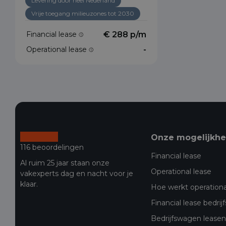
Levering door heel Nederland
Vrije toegang milieuzones tot 2030
Financial lease
€ 288 p/m
Operational lease
-
Onze mogelijkh
116 beoordelingen
Financial lease
Al ruim 25 jaar staan onze
Operational lease
vakexperts dag en nacht voor je
klaar.
Hoe werkt operationa
Financial lease bedri
Bedrijfswagen leasen 