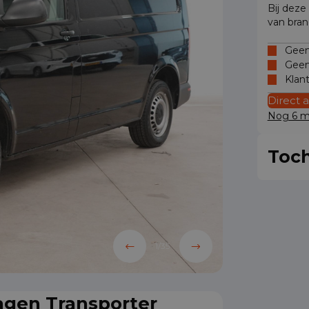
Bij deze
van bran
Geen 
Geen
Klan
Direct 
Nog 6 mo
Toch
1
/
35
agen Transporter