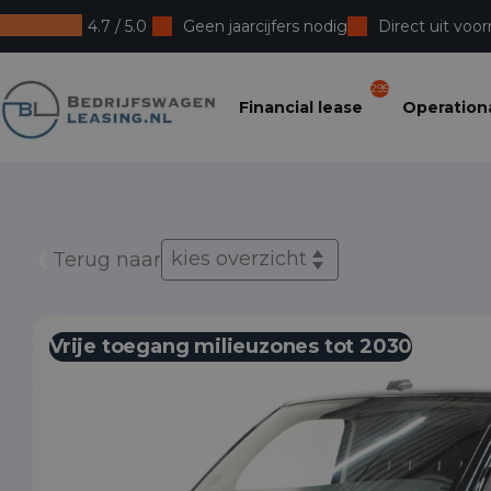
4.7 / 5.0
Geen jaarcijfers nodig
Direct uit voor
Bedrijfswagenleasing
295
Financial lease
Operationa
kies overzicht
Terug naar
Vrije toegang milieuzones tot 2030