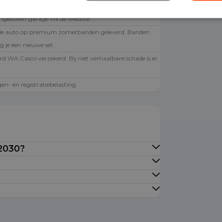
 onderhoud? Dan kun je een afspraak inplannen bij de
angesloten garage via de website.
de auto op premium zomerbanden geleverd. Banden
g je een nieuwe set.
rd WA Casco verzekerd. Bij niet verhaalbare schade is er
.
en- en registratiebelasting.
 2030?