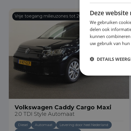
Deze website 
Vrije toegang milieuzones tot 2030
We gebruiken cookie
delen ook informatie
kunnen combineren m
uw gebruik van hun
DETAILS WEERG
Volkswagen Caddy Cargo Maxi
2.0 TDI Style Automaat
Diesel
Automaat
Levering door heel Nederland