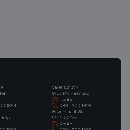
 9
Varenschut 7
ten
5705 DK Helmond
Route
700 1899
088 - 700 1899
9
Havenstraat 28
ldrop
5347 KK Oss
Route
700 1899
088 - 700 1899