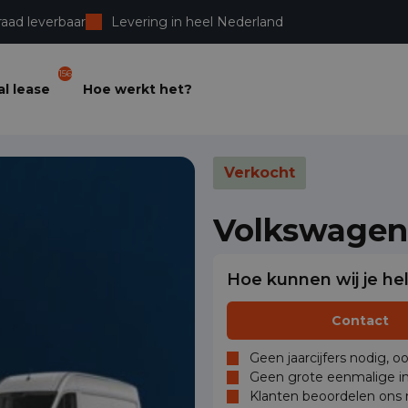
raad leverbaar
Levering in heel Nederland
156
l lease
Hoe werkt het?
Verkocht
Volkswagen
Hoe kunnen wij je he
Contact
Geen jaarcijfers nodig, o
Geen grote eenmalige in
Klanten beoordelen ons