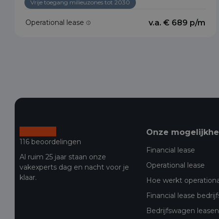
Vrije toegang milieuzones tot 2030
Operational lease
v.a. € 689 p/m
Onze mogelijkh
116 beoordelingen
Financial lease
Al ruim 25 jaar staan onze
Operational lease
vakexperts dag en nacht voor je
klaar.
Hoe werkt operationa
Financial lease bedri
Bedrijfswagen leasen 