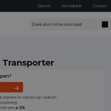
Service
Kennisbank
Contact
 Transporter
lpen?
ok starters en zzp'ers zijn welkom
vestering
 met een
4.7/5