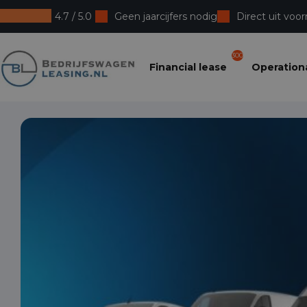
4.7 / 5.0
Geen jaarcijfers nodig
Direct uit voor
Bedrijfswagenleasing
300
Financial lease
Operationa