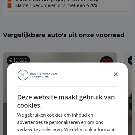
Klanten beoordelen ons met een
4.7/5
Vergelijkbare auto's uit onze voorraad
€ 10.690
€
×
Deze website maakt gebruik van
cookies.
We gebruiken cookies om inhoud en
advertenties te personaliseren en om ons
verkeer te analyseren. We delen ook informatie