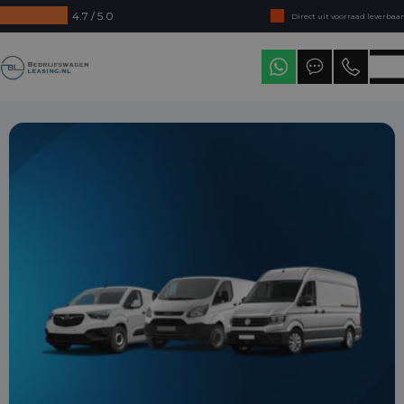
4.7 / 5.0
Direct uit voorraad leverbaar
Levering in heel Nederland
Bedrijfswagenleasing