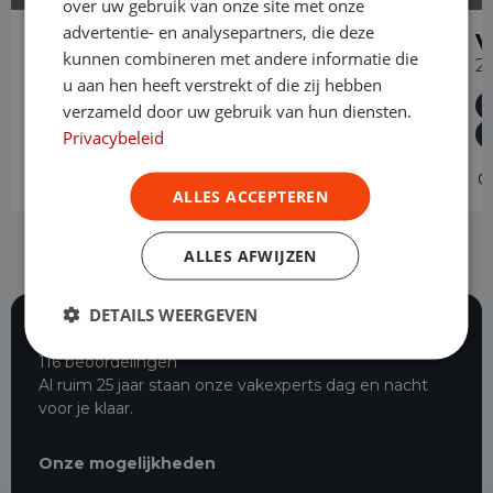
over uw gebruik van onze site met onze
advertentie- en analysepartners, die deze
Volkswagen Caddy
V
kunnen combineren met andere informatie die
1.4 TGI L2H1 EcoFuel Maxi Comfortline
2
u aan hen heeft verstrekt of die zij hebben
Cryogeen
Handgeschakeld
85.230 km
verzameld door uw gebruik van hun diensten.
2020
Helmond
L2H1
Privacybeleid
Operational lease
-
O
ALLES ACCEPTEREN
ALLES AFWIJZEN
DETAILS WEERGEVEN
116 beoordelingen
Al ruim 25 jaar staan onze vakexperts dag en nacht
voor je klaar.
Onze mogelijkheden