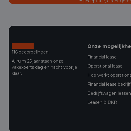
acceptatie, direct gere
Onze mogelijkh
116 beoordelingen
Financial lease
Al ruim 25 jaar staan onze
Operational lease
vakexperts dag en nacht voor je
klaar.
Hoe werkt operationa
Financial lease bedri
Bedrijfswagen leasen 
Leasen & BKR