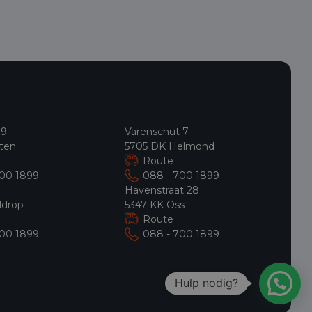
 9
Varenschut 7
ten
5705 DK Helmond
Route
700 1899
088 - 700 1899
9
Havenstraat 28
ldrop
5347 KK Oss
Route
700 1899
088 - 700 1899
Hulp nodig?