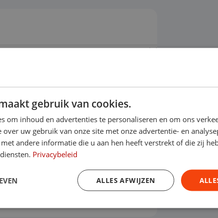
ot 2030?
maakt gebruik van cookies.
s om inhoud en advertenties te personaliseren en om ons verkee
 over uw gebruik van onze site met onze advertentie- en analyse
Financieren
et andere informatie die u aan hen heeft verstrekt of die zij h
 diensten.
Privacybeleid
Prijs per maand
ottermijn
€ 791,57
EVEN
ALLES AFWIJZEN
ALLE