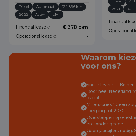
Diesel
Aut
Diesel
Automaat
124.896 km
2021
Aste
2022
Asten
L1H1
Financial le
Financial lease
€ 378 p/m
Operational 
Operational lease
-
Waarom kiez
voor ons?
Snelle levering: Binnen 
Door heel Nederland: W
overal
Milieuzones? Geen zorg
toegang tot 2030
Overstappen op elektri
en zonder gedoe
Geen jaarcijfers nodig: