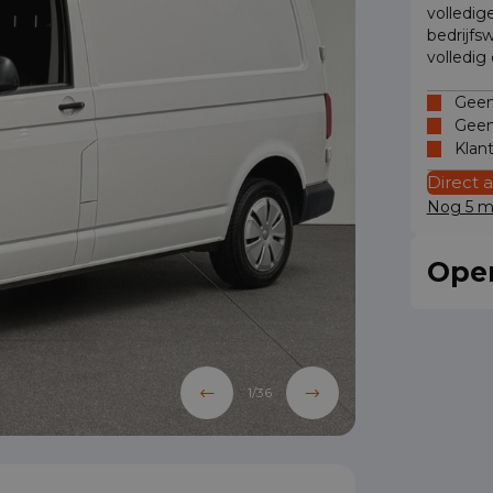
volledig
bedrijfs
volledig
Geen 
Geen
Klan
Direct 
Nog 5 mo
Oper
1
/
36