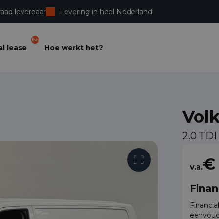
raad leverbaar
Levering in heel Nederland
156
l lease
Hoe werkt het?
Vol
2.0 TDI
Vrije toega
€
v.a.
Finan
Financia
eenvoud