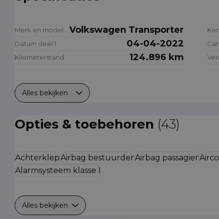
Volkswagen Transporter
Merk en model
Ke
04-04-2022
Datum deel 1
Car
124.896 km
Kilometerstand
Ve
Alles bekijken
Opties & toebehoren
(43)
Achterklep
Airbag bestuurder
Airbag passagier
Airc
Alarmsysteem klasse I
Alles bekijken