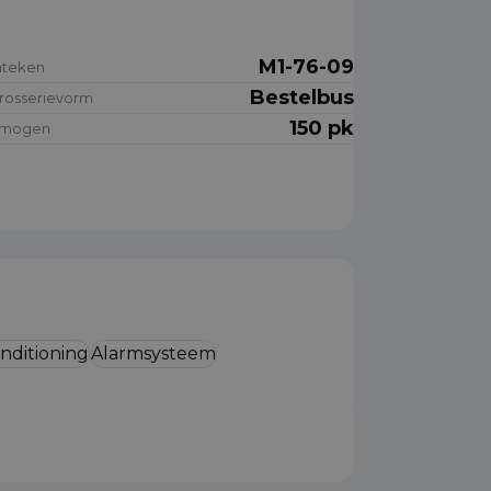
M1-76-09
nteken
Bestelbus
rosserievorm
150 pk
rmogen
onditioning
Alarmsysteem