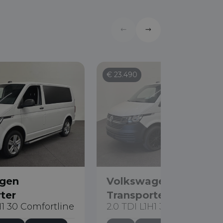
€ 23.490
gen
Volkswagen
ter
Transporter
H1 30 Comfortline
2.0 TDI L1H1 30 Comfortlin