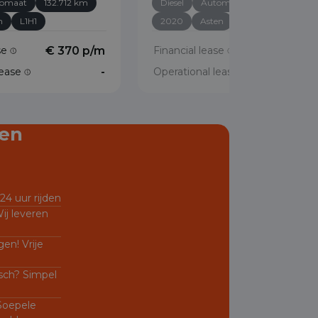
omaat
132.712 km
Diesel
Automaat
88.197 km
n
L1H1
2020
Asten
L1H1
ase
€ 370 p/m
Financial lease
€ 378 p/
lease
-
Operational lease
en
24 uur rijden
ij leveren
en! Vrije
sch? Simpel
 Soepele