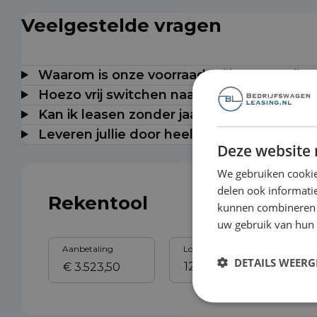
Veelgestelde vragen
Waarom is onze voorraad milieuzonevrij t
Hoezo vrij switchen naar elektrisch?
Kan ik leasen zonder jaarcijfers?
Leveren jullie door heel Nederland?
Deze website 
We gebruiken cookie
delen ook informatie
Rekentool
kunnen combineren m
uw gebruik van hun
Aanbetaling
Looptijd
Sl
DETAILS WEERG