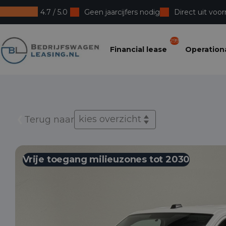
4.7 / 5.0
Geen jaarcijfers nodig
Direct uit voor
Bedrijfswagenleasing
299
Financial lease
Operationa
kies overzicht
Terug naar
Vrije toegang milieuzones tot 2030