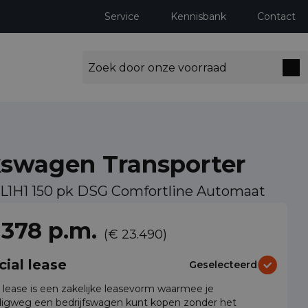
Service
Kennisbank
Contact
kswagen Transporter
 L1H1 150 pk DSG Comfortline Automaat
ng milieuzones tot 2030
 378 p.m.
(€ 23.490)
cial lease
Geselecteerd
l lease is een zakelijke leasevorm waarmee je
igweg een bedrijfswagen kunt kopen zonder het