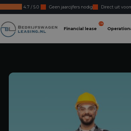
4.7 / 5.0
Geen jaarcijfers nodig
Direct uit voor
Bedrijfswagenleasing
296
Financial lease
Operationa