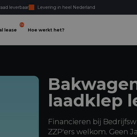
raad leverbaar
Levering in heel Nederland
156
l lease
Hoe werkt het?
Bakwagen
laadklep 
Financieren bij Bedrijfsw
ZZP'ers welkom. Geen Jaa