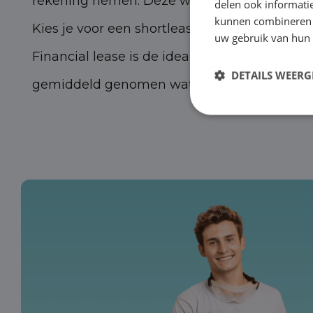
rekening nemen. Deze worden door ons – niet 
delen ook informatie
kunnen combineren m
Kies je voor een shortlease contract, dan kun
uw gebruik van hun
Financial lease is de ideale optie voor ond
DETAILS WEERG
gemiddeld genomen wat lager en als de lease