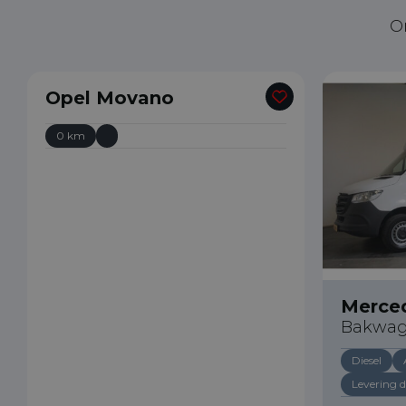
O
Opel Movano
0 km
Merced
Bakwa
Diesel
Levering d