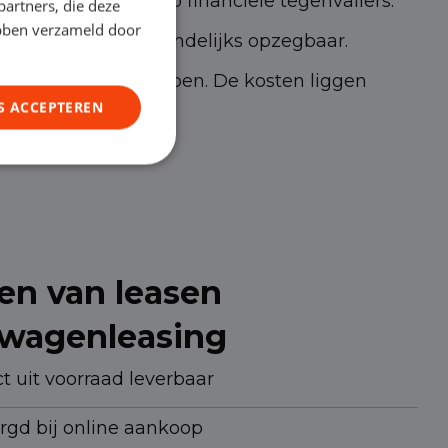
 minimaal risico op financiële tegenvallers.
partners, die deze
ebben verzameld door
. Het contract is maandelijks opzegbaar.
in bezit willen hebben. De kosten liggen
S ACCEPTEREN
van de bakwagen.
en van leasen
fswagenleasing
t uit voorraad leverbaar
orgd bij online aankoop