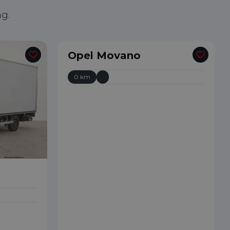
g.
Opel Movano
0 km