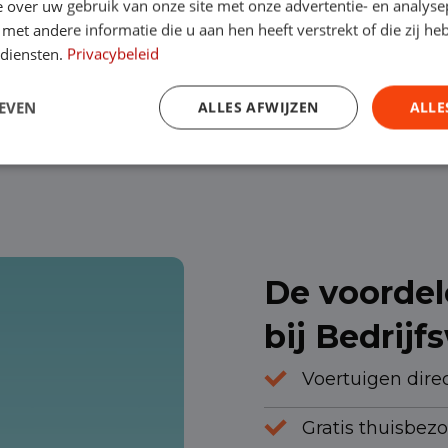
door jou – vergoed. Met Operational lease loop je
 over uw gebruik van onze site met onze advertentie- en analyse
et andere informatie die u aan hen heeft verstrekt of die zij h
 je al een contract voor slechts 1 maand afsluiten
 diensten.
Privacybeleid
ernemers die de bakwagen met laadklep op termijn 
EVEN
ALLES AFWIJZEN
ALLE
termijn is afgelopen, ben jij officieel eigenaar 
De voordel
bij Bedrij
Voertuigen direc
Gratis thuisbez