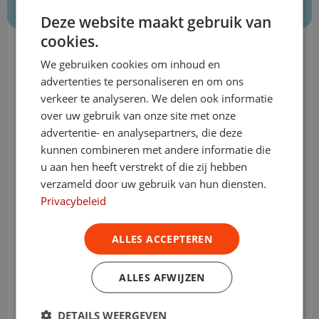
Deze website maakt gebruik van
cookies.
Totaalservice bij drie of meer
We gebruiken cookies om inhoud en
bedrijfswagens
advertenties te personaliseren en om ons
verkeer te analyseren. We delen ook informatie
Je kunt bij Bedrijfswagenleasing zoveel
over uw gebruik van onze site met onze
bedrijfsauto’s leasen als je zelf wilt. Vanaf
advertentie- en analysepartners, die deze
kunnen combineren met andere informatie die
drie bedrijfswagens bieden we het
u aan hen heeft verstrekt of die zij hebben
verzameld door uw gebruik van hun diensten.
Totaalpakket aan. Hoe groter jouw bedrijf
Privacybeleid
wordt, hoe lastiger het namelijk wordt om
ALLES ACCEPTEREN
het wagenpark efficiënt te beheren. Met
het Totaalpakket hoef je je niet meer bezig
ALLES AFWIJZEN
te houden met de administratie van jouw
DETAILS WEERGEVEN