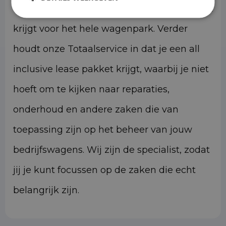
voertuigen, aangezien je een enkel contract
krijgt voor het hele wagenpark. Verder
houdt onze Totaalservice in dat je een all
inclusive lease pakket krijgt, waarbij je niet
hoeft om te kijken naar reparaties,
onderhoud en andere zaken die van
toepassing zijn op het beheer van jouw
bedrijfswagens. Wij zijn de specialist, zodat
jij je kunt focussen op de zaken die echt
belangrijk zijn.