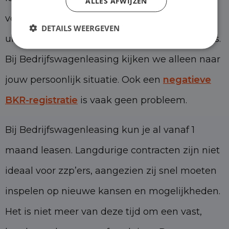
ALLES AFWIJZEN
volgt bij veel leasemaatschappijen een
DETAILS WEERGEVEN
uitgebreide kredietcheck. Wij doen het anders.
Bij Bedrijfswagenleasing kijken we alleen naar
jouw persoonlijk situatie. Ook een
negatieve
BKR-registratie
is vaak geen probleem.
Bij Bedrijfswagenleasing kun je al vanaf 1
maand leasen. Langdurige contracten zijn niet
ideaal voor zzp’ers, aangezien zij snel moeten
inspelen op nieuwe kansen en mogelijkheden.
Het is niet meer van deze tijd om een vast,