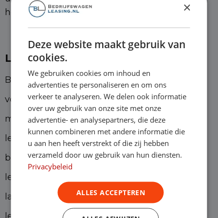
×
helpen we je graag verder.
Deze website maakt gebruik van
cookies.
Leasen voor zzp’ers
We gebruiken cookies om inhoud en
Bedrijfswagenleasing is dé zakelijke partner
advertenties te personaliseren en om ons
verkeer te analyseren. We delen ook informatie
voor de zzp’ers. Veel zzp’ers ondervinden
over uw gebruik van onze site met onze
moeilijkheden bij het afsluiten van een
advertentie- en analysepartners, die deze
kunnen combineren met andere informatie die
leasecontract. De traditionele en
u aan hen heeft verstrekt of die zij hebben
verzameld door uw gebruik van hun diensten.
bureaucratische werkwijze van de meeste
Privacybeleid
leasemaatschappijen maken het de zzp’er
ALLES ACCEPTEREN
lastig. Het afsluiten van een langlopend
leasecontract is niet zonder risico en daarom