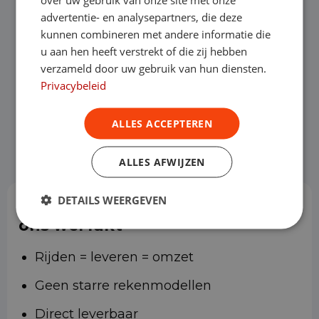
advertentie- en analysepartners, die deze
Financial lease
kunnen combineren met andere informatie die
Netto operational lease
u aan hen heeft verstrekt of die zij hebben
verzameld door uw gebruik van hun diensten.
Flexibele leasevormen
Privacybeleid
Shortlease voor tijdelijke opdrachten
ALLES ACCEPTEREN
Altijd onze scherpste prijs
ALLES AFWIJZEN
DETAILS WEERGEVEN
Waarom bedrijfswagenlease bij
ons wél lukt
Rijden = leveren = omzet
Geen starre rekenmodellen
Direct leverbaar