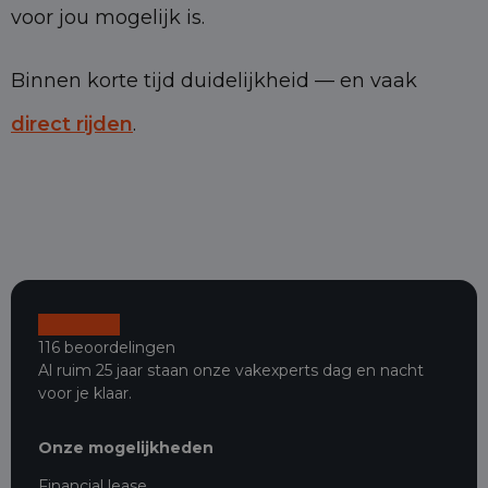
voor jou mogelijk is.
Binnen korte tijd duidelijkheid — en vaak
direct rijden
.
116 beoordelingen
Al ruim 25 jaar staan onze vakexperts dag en nacht
voor je klaar.
Onze mogelijkheden
Financial lease