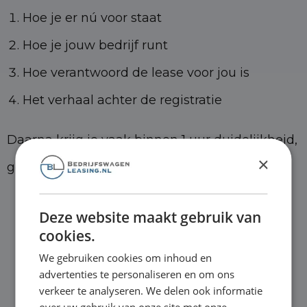
Hoe je er nú voor staat
Hoe je jouw bedrijf runt
Hoe verantwoord de lease voor jou is
Het verhaal achter de registratie
Daarna krijg je vaak binnen 1 uur duidelijkheid,
×
geen lange procedures.
Deze website maakt gebruik van
cookies.
Wij regelen jouw bedrijfswagen
We gebruiken cookies om inhoud en
zonder gedoe
advertenties te personaliseren en om ons
verkeer te analyseren. We delen ook informatie
500+ bedrijfswagens direct leverbaar
over uw gebruik van onze site met onze