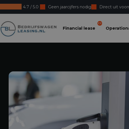
4.7 / 5.0
Geen jaarcijfers nodig
Direct uit voor
Bedrijfswagenleasing
300
Financial lease
Operationa