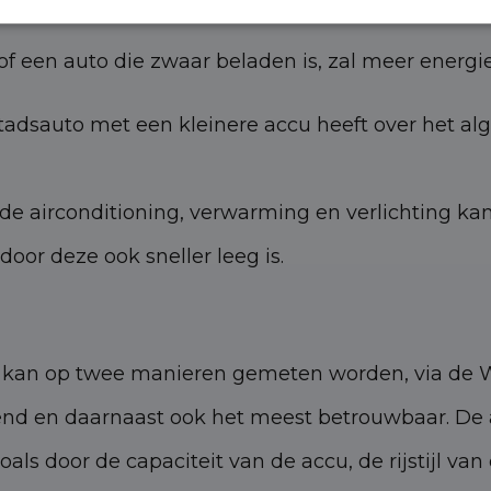
of een auto die zwaar beladen is, zal meer energ
tadsauto met een kleinere accu heeft over het al
de airconditioning, verwarming en verlichting ka
oor deze ook sneller leeg is.
s kan op twee manieren gemeten worden, via de WL
 en daarnaast ook het meest betrouwbaar. De ac
oals door de capaciteit van de accu, de rijstijl 