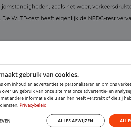
rijomstandigheden, zoals het weer, verkeersdrukte 
. De WLTP-test heeft eigenlijk de NEDC-test ver
beïnvloeden
 wordt beïnvloed door een aantal factoren:
maakt gebruik van cookies.
epaalt hoe ver een elektrische auto kan rijden op 
s om inhoud en advertenties te personaliseren en om ons verkee
 over uw gebruik van onze site met onze advertentie- en analyse
et andere informatie die u aan hen heeft verstrekt of die zij h
t hoge snelheden of met veel acceleratie kan ervo
 diensten.
Privacybeleid
wind en neerslag kunnen de actieradius van een e
EVEN
ALLES AFWIJZEN
ALLE
r leeg.