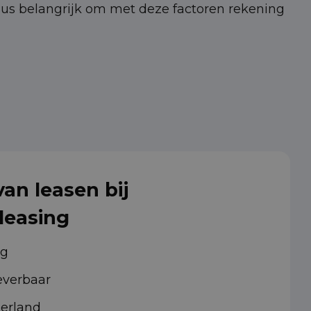
 dus belangrijk om met deze factoren rekening
an leasen bij
leasing
ig
leverbaar
derland