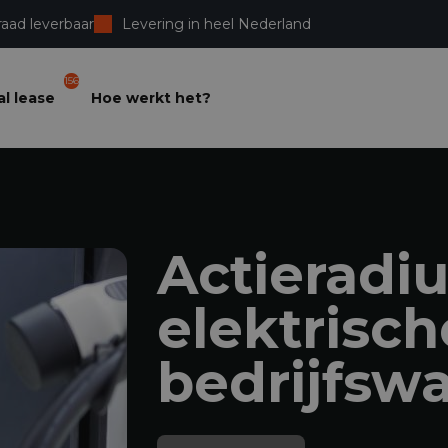
raad leverbaar
Levering in heel Nederland
156
l lease
Hoe werkt het?
Actieradi
elektrisch
bedrijfsw