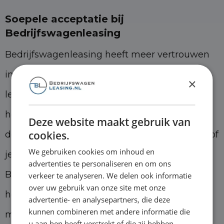
Soepele acceptatie bij
Bedrijfswagenleasing
Bedrijfswagenleasing heeft meer vertrouwen
in ondernemers dan andere
×
leasemaatschappijen in Nederland. We
hebben een acceptatiebeleid dat in 95% van
Deze website maakt gebruik van
cookies.
de gevallen leidt tot een leaseovereenkomst, of
We gebruiken cookies om inhoud en
je nu starter, zzp’er of mkb’er bent. Bij
advertenties te personaliseren en om ons
Bedrijfswagenleasing vinden we namelijk dat
verkeer te analyseren. We delen ook informatie
over uw gebruik van onze site met onze
het zowel voor kleine als voor grote bedrijven
advertentie- en analysepartners, die deze
kunnen combineren met andere informatie die
makkelijk moet zijn om een bedrijfswagen te
u aan hen heeft verstrekt of die zij hebben