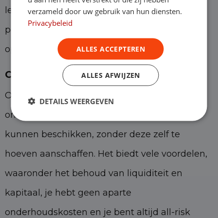
leasen. Onze adviseurs kijken naar jouw
verzameld door uw gebruik van hun diensten.
Privacybeleid
persoonlijke situatie en gaan samen met jou
op zoek naar de beste oplossing.
ALLES ACCEPTEREN
Conclusie
ALLES AFWIJZEN
Operational lease is een manier waarop
DETAILS WEERGEVEN
ondernemers toch over een bedrijfswagen
kunnen beschikken, zonder deze zelf te
hoeven aanschaffen. Het biedt vele voordelen,
waaronder het behoud van liquiditeit en
kapitaal, je hebt geen aparte
onderhoudskosten en je bent altijd all-risk