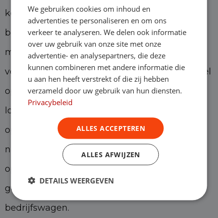
We gebruiken cookies om inhoud en
komen, is operational lease. Hierbij lease je de
advertenties te personaliseren en om ons
verkeer te analyseren. We delen ook informatie
bedrijfswagen voor een vast bedrag per
over uw gebruik van onze site met onze
maand, inclusief kosten als onderhoud en
advertentie- en analysepartners, die deze
kunnen combineren met andere informatie die
verzekering. Een operational lease lijkt erg veel
u aan hen heeft verstrekt of die zij hebben
verzameld door uw gebruik van hun diensten.
op huren, alleen kunnen de gemiddelde
Privacybeleid
looptijden wat van elkaar verschillen. Een
ALLES ACCEPTEREN
operational lease is ideaal als je op zoek bent
naar zekerheid en stabiliteit. Daarnaast is een
ALLES AFWIJZEN
operational lease al vanaf één maand
DETAILS WEERGEVEN
goedkoper dan het huren van een
bedrijfswagen.