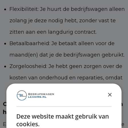
Flexibiliteit: Je huurt de bedrijfswagen alleen
zolang je deze nodig hebt, zonder vast te
zitten aan een langdurig contract.
Betaalbaarheid: Je betaalt alleen voor de
maand(en) dat je de bedrijfswagen gebruikt.
Zorgeloosheid: Je hebt geen zorgen over de
kosten van onderhoud en reparaties, omdat
deze zijn opgenomen in de huurprijs.
×
Operational lease versus bedrijfswagen
huren
Deze website maakt gebruik van
cookies.
Een andere optie om aan een bedrijfswagen te