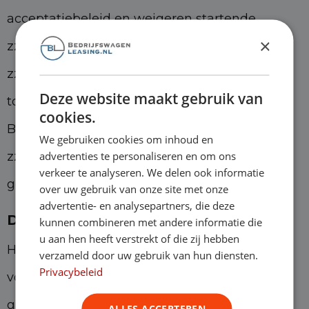
acceptatiebeleid en weigeren startende
×
zzp’ers. Dit doen ze veelal omdat startende
zzp’ers geen financiële gegevens kunnen
Deze website maakt gebruik van
tonen of omdat het bedrijf nog te jong is. Bij
cookies.
Bedrijfswagenleasing helpen we startende
We gebruiken cookies om inhoud en
advertenties te personaliseren en om ons
zzp’ers graag bij hun zoektocht naar een
verkeer te analyseren. We delen ook informatie
geschikte bedrijfswagen.
over uw gebruik van onze site met onze
advertentie- en analysepartners, die deze
De voordelen voor zzp’ers
kunnen combineren met andere informatie die
u aan hen heeft verstrekt of die zij hebben
Het leasen van een bedrijfswagen heeft veel
verzameld door uw gebruik van hun diensten.
Privacybeleid
voordelen voor zzp’ers. Allereerst heb je geen
grote investering nodig om de bedrijfswagen
ALLES ACCEPTEREN