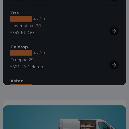
Oss
4.7 / 5.0
Havenstraat 28
5347 KK Oss
Geldrop
4.7 / 5.0
Emopad 29
5663 PA Geldrop
Asten
4.7 / 5.0
Kanaalweg 9
5721 MZ Asten