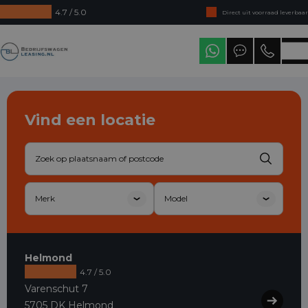
4.7 / 5.0
Direct uit voorraad leverbaar
Levering in heel Nederland
Bedrijfswagenleasing
Vind een locatie
Helmond
4.7 / 5.0
Varenschut 7
5705 DK Helmond