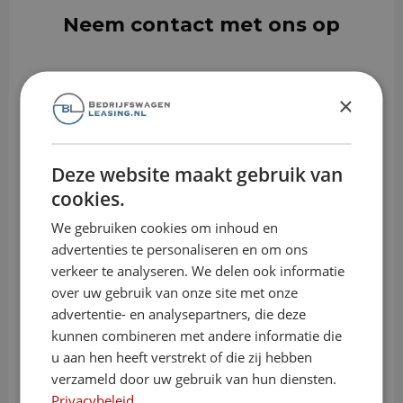
Neem contact met ons op
×
Voornaam
Achternaam
Deze website maakt gebruik van
cookies.
E-mailadres
We gebruiken cookies om inhoud en
advertenties te personaliseren en om ons
Telefoonnummer
verkeer te analyseren. We delen ook informatie
over uw gebruik van onze site met onze
advertentie- en analysepartners, die deze
Stel
ons
kunnen combineren met andere informatie die
je
u aan hen heeft verstrekt of die zij hebben
vraag
verzameld door uw gebruik van hun diensten.
Privacybeleid