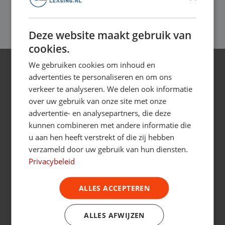
op je balans wilt opnemen.
Deze website maakt gebruik van
cookies.
We gebruiken cookies om inhoud en
Wat voor bedrijfswagen kies jij?
advertenties te personaliseren en om ons
verkeer te analyseren. We delen ook informatie
Ontdek het ruime aanbod van
over uw gebruik van onze site met onze
Bedrijfswagenleasing
advertentie- en analysepartners, die deze
kunnen combineren met andere informatie die
u aan hen heeft verstrekt of die zij hebben
verzameld door uw gebruik van hun diensten.
Privacybeleid
Operational lease aanbod
ALLES ACCEPTEREN
Financial lease aanbod
ALLES AFWIJZEN