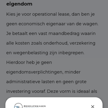
eigendom
Kies je voor operational lease, dan ben je
geen economisch eigenaar van de wagen.
Je betaalt een vast maandbedrag waarin
alle kosten zoals onderhoud, verzekering
en wegenbelasting zijn inbegrepen.
Hierdoor heb je geen
eigendomsverplichtingen, minder
administratieve lasten en geen grote
investering vooraf. Deze vorm is ideaal als
je flexibiliteit wilt en liever geen eigendom
×