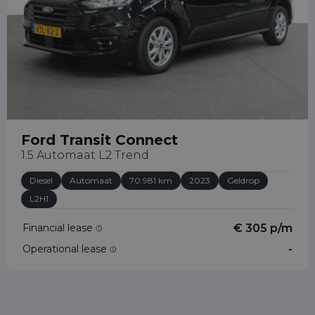
Ford Transit Connect
1.5 Automaat L2 Trend
Diesel
Automaat
70.981 km
2023
Geldrop
L2H1
Financial lease
€ 305 p/m
Operational lease
-