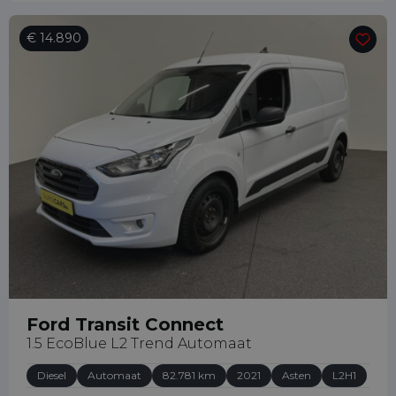
€ 14.890
Ford Transit Connect
1.5 EcoBlue L2 Trend Automaat
Diesel
Automaat
82.781 km
2021
Asten
L2H1