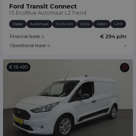
Ford Transit Connect
1.5 EcoBlue Automaat L2 Trend
Diesel
Automaat
91.214 km
2024
Asten
L2H1
Financial lease
€ 294 p/m
Operational lease
-
€ 18.490