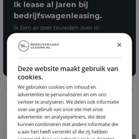
Ik lease al jaren bij
bedrijfswagenleasing.
Ik ben er zeer tevreden over in
november vorig jaar werd er
×
ingebroken in mijn auto. Dave heeft
mij ontzettend goed geholpen om
alles voor mij in orde te maken.
Deze website maakt gebruik van
cookies.
We gebruiken cookies om inhoud en
€ 17.940
advertenties te personaliseren en om ons
verkeer te analyseren. We delen ook informatie
over uw gebruik van onze site met onze
advertentie- en analysepartners, die deze
kunnen combineren met andere informatie die
u aan hen heeft verstrekt of die zij hebben
verzameld door uw gebruik van hun diensten.