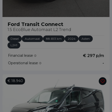
Ford Transit Connect
1.5 EcoBlue Automaat L2 Trend
Diesel
Automaat
88.693 km
2024
Asten
L2H1
Financial lease
€ 297 p/m
Operational lease
-
€ 18.940