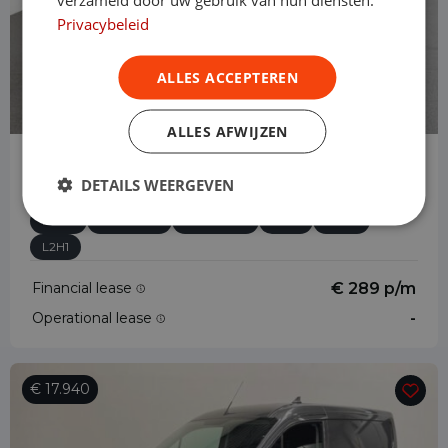
Privacybeleid
ALLES ACCEPTEREN
ALLES AFWIJZEN
Ford Transit Connect
DETAILS WEERGEVEN
1.5 EcoBlue Automaat L2 Trend
Diesel
Automaat
87.067 km
2023
Asten
L2H1
Financial lease
€ 289 p/m
Operational lease
-
€ 17.940