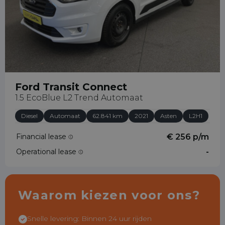
Ford Transit Connect
1.5 EcoBlue L2 Trend Automaat
Diesel
Automaat
62.841 km
2021
Asten
L2H1
Financial lease
€ 256 p/m
Operational lease
-
Waarom kiezen voor ons?
Snelle levering: Binnen 24 uur rijden