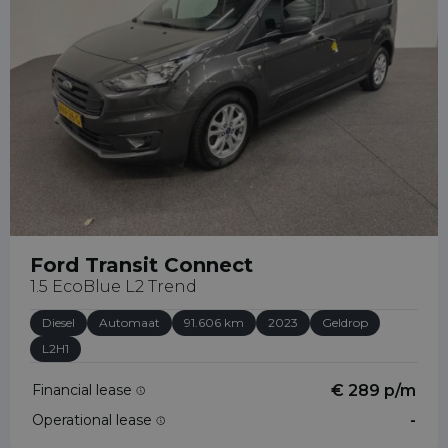
Ford Transit Connect
1.5 EcoBlue L2 Trend
Diesel
Automaat
91.606 km
2023
Geldrop
L2H1
Financial lease
€ 289 p/m
Operational lease
-