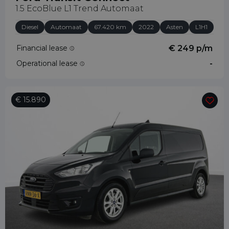
1.5 EcoBlue L1 Trend Automaat
Diesel
Automaat
67.420 km
2022
Asten
L1H1
Financial lease
€ 249 p/m
Operational lease
-
€ 15.890