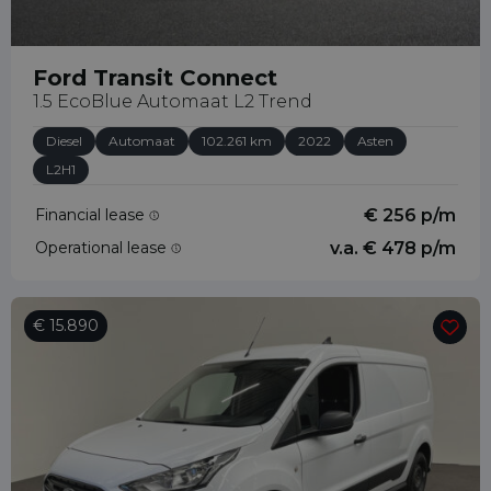
Ford Transit Connect
1.5 EcoBlue Automaat L2 Trend
Diesel
Automaat
102.261 km
2022
Asten
L2H1
Financial lease
€ 256 p/m
Operational lease
v.a. € 478 p/m
€ 15.890