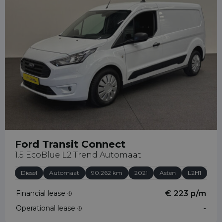
31658065289
Ford Transit Connect
1.5 EcoBlue L2 Trend Automaat
Diesel
Automaat
90.262 km
2021
Asten
L2H1
Financial lease
€ 223 p/m
Operational lease
-