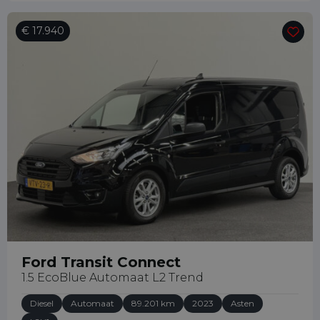
€ 17.940
Ford Transit Connect
1.5 EcoBlue Automaat L2 Trend
Diesel
Automaat
89.201 km
2023
Asten