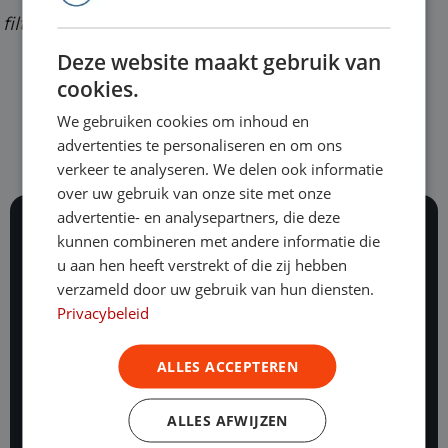
31658065289
filters
info@bedrijfswagenleasing.nl
Deze website maakt gebruik van
cookies.
We gebruiken cookies om inhoud en
advertenties te personaliseren en om ons
verkeer te analyseren. We delen ook informatie
over uw gebruik van onze site met onze
advertentie- en analysepartners, die deze
kunnen combineren met andere informatie die
116 beoordelingen
u aan hen heeft verstrekt of die zij hebben
Al ruim 25 jaar staan onze vakexperts dag en nacht
verzameld door uw gebruik van hun diensten.
voor je klaar.
Privacybeleid
Onze mogelijkheden
ALLES ACCEPTEREN
Financial lease
Operational lease
ALLES AFWIJZEN
Hoe werkt operational lease?