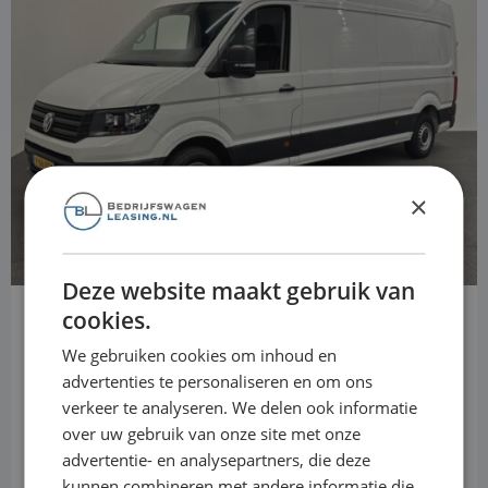
31658065289
×
Deze website maakt gebruik van
Volkswagen Crafter
cookies.
35 2.0 TDI L4H3 Comfortline Automaat
We gebruiken cookies om inhoud en
advertenties te personaliseren en om ons
Diesel
Automaat
133.833 km
2023
Asten
verkeer te analyseren. We delen ook informatie
L4H3
over uw gebruik van onze site met onze
Financial lease
€ 410 p/m
advertentie- en analysepartners, die deze
kunnen combineren met andere informatie die
Operational lease
-