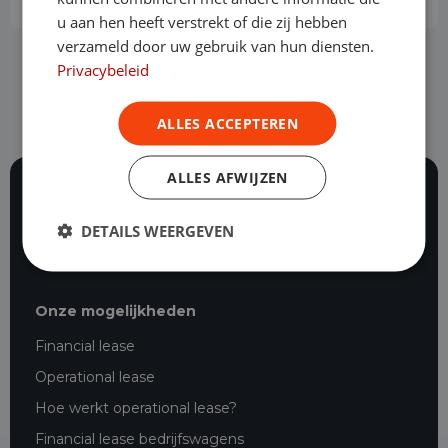
u aan hen heeft verstrekt of die zij hebben
verzameld door uw gebruik van hun diensten.
Privacybeleid
ALLES ACCEPTEREN
ALLES AFWIJZEN
116 beoordelingen
DETAILS WEERGEVEN
Al ruim 25 jaar staan onze vakexperts dag en nacht
voor je klaar.
Onze mogelijkheden
Financial lease
Operational lease
Hoe werkt operational lease?
Financial lease bedrijfswagens