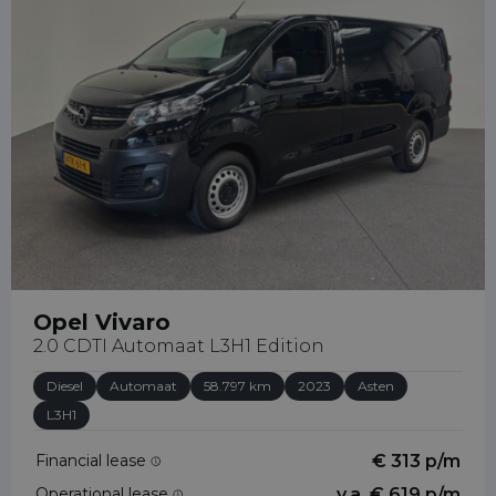
31658065289
Opel Vivaro
2.0 CDTI Automaat L3H1 Edition
Diesel
Automaat
58.797 km
2023
Asten
L3H1
Financial lease
€ 313 p/m
Operational lease
v.a. € 619 p/m