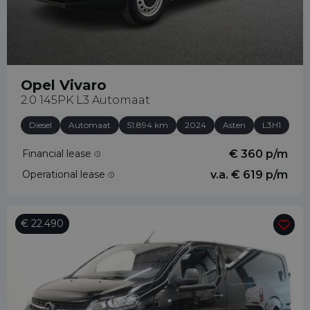
Opel Vivaro
2.0 145PK L3 Automaat
Diesel
Automaat
51.894 km
2024
Asten
L3H1
Financial lease
€ 360 p/m
Operational lease
v.a. € 619 p/m
€ 22.490