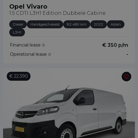
Opel Vivaro
1.5 CDTI L3H1 Edition Dubbele Cabine
Diesel
Handgeschakeld
82.489 km
2022
Asten
L3H1
Financial lease
€ 350 p/m
Operational lease
-
€ 22.390