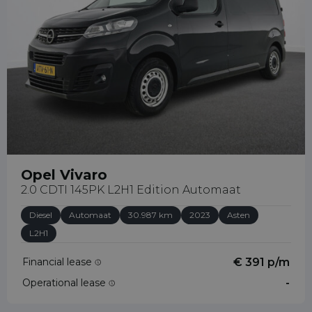
Opel Vivaro
2.0 CDTI 145PK L2H1 Edition Automaat
Diesel
Automaat
30.987 km
2023
Asten
L2H1
Financial lease
€ 391 p/m
Operational lease
-