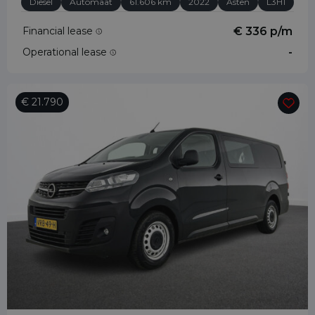
Diesel
Automaat
61.606 km
2022
Asten
L3H1
Financial lease
€ 336 p/m
Operational lease
-
€ 21.790