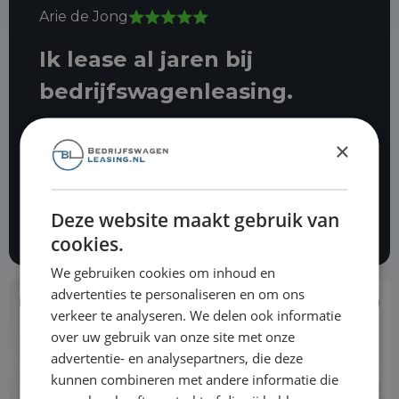
Arie de Jong
Ik lease al jaren bij
bedrijfswagenleasing.
Ik ben er zeer tevreden over in
×
november vorig jaar werd er
ingebroken in mijn auto. Dave heeft
mij ontzettend goed geholpen om
Deze website maakt gebruik van
alles voor mij in orde te maken.
cookies.
We gebruiken cookies om inhoud en
advertenties te personaliseren en om ons
€ 22.490
verkeer te analyseren. We delen ook informatie
over uw gebruik van onze site met onze
advertentie- en analysepartners, die deze
kunnen combineren met andere informatie die