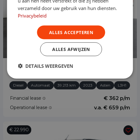
u aan hen heeft verstrekt of die zij hebben
verzameld door uw gebruik van hun diensten.
Privacybeleid
ALLES ACCEPTEREN
ALLES AFWIJZEN
DETAILS WEERGEVEN
Opel Vivaro
2.0 CDTI 145 pk L3H1 Edition 3-zits Automaat
Diesel
Automaat
39.213 km
2023
Asten
L3H1
Financial lease
€ 362 p/m
Operational lease
v.a. € 659 p/m
€ 22.990