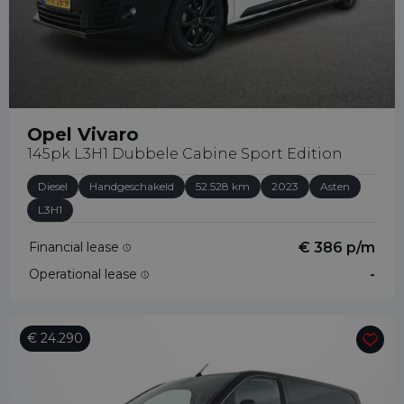
Opel Vivaro
145pk L3H1 Dubbele Cabine Sport Edition
Diesel
Handgeschakeld
52.528 km
2023
Asten
L3H1
Financial lease
€ 386 p/m
Operational lease
-
€ 24.290