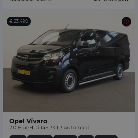
€ 23.490
Opel Vivaro
2.0 BlueHDi 145PK L3 Automaat