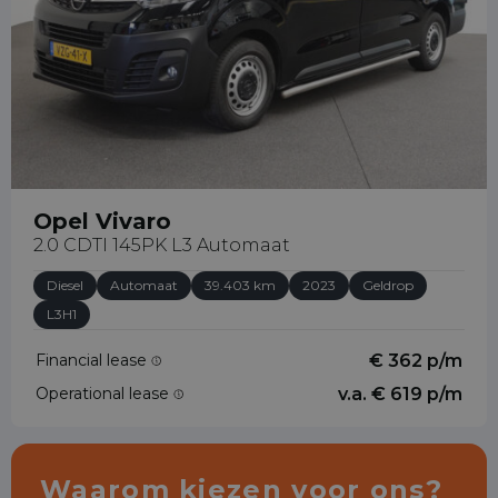
Opel Vivaro
2.0 CDTI 145PK L3 Automaat
Diesel
Automaat
39.403 km
2023
Geldrop
L3H1
Financial lease
€ 362 p/m
Operational lease
v.a. € 619 p/m
Waarom kiezen voor ons?