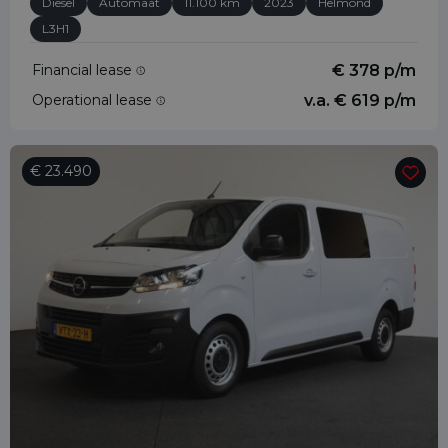
Diesel
Automaat
11.100 km
2023
Helmond
L3H1
Financial lease
€ 378 p/m
Operational lease
v.a. € 619 p/m
€ 23.490