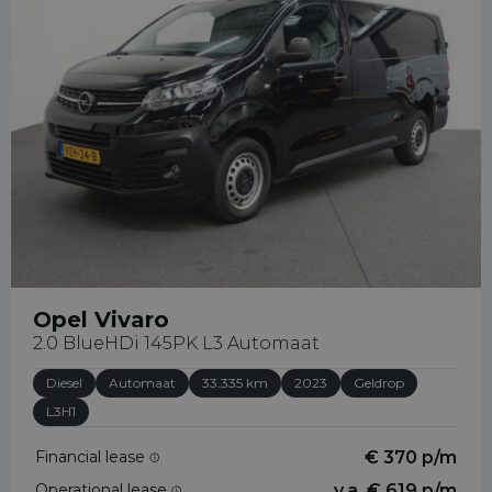
Opel Vivaro
2.0 BlueHDi 145PK L3 Automaat
Diesel
Automaat
33.335 km
2023
Geldrop
L3H1
Financial lease
€ 370 p/m
Operational lease
v.a. € 619 p/m