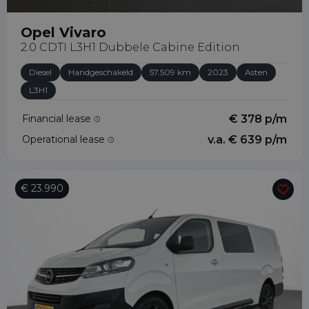
Opel Vivaro
2.0 CDTI L3H1 Dubbele Cabine Edition
Diesel
Handgeschakeld
57.509 km
2023
Asten
L3H1
Financial lease
€ 378 p/m
Operational lease
v.a. € 639 p/m
€ 23.990