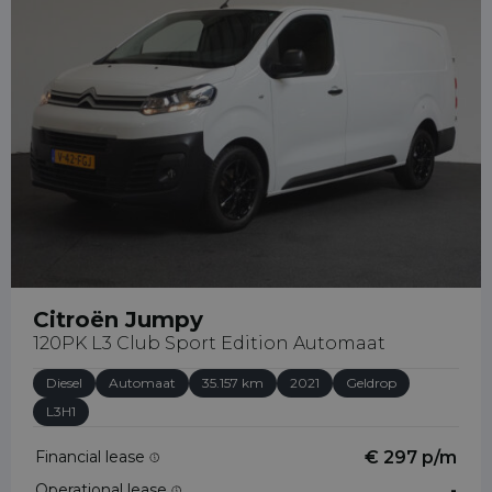
info@bedrijfswagenleasing.nl
Citroën Jumpy
120PK L3 Club Sport Edition Automaat
Diesel
Automaat
35.157 km
2021
Geldrop
L3H1
Financial lease
€ 297 p/m
Operational lease
-