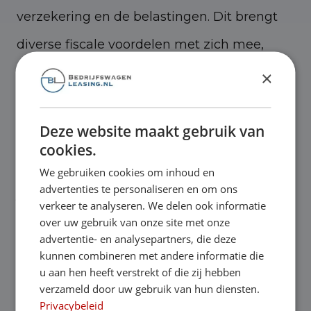
verzekering en de belastingen. Dit brengt
diverse fiscale voordelen met zich mee,
zoals investeringsaftrek en mogelijkheden
×
voor BTW-aftrek.
Deze website maakt gebruik van
Voordelen van Citroën financial lease
cookies.
Een groot voordeel van financial lease is dat
We gebruiken cookies om inhoud en
advertenties te personaliseren en om ons
je meteen economisch eigenaar bent. Dit
verkeer te analyseren. We delen ook informatie
heeft fiscale voordelen, zoals afschrijving,
over uw gebruik van onze site met onze
advertentie- en analysepartners, die deze
renteaftrek en btw-teruggave op de
kunnen combineren met andere informatie die
u aan hen heeft verstrekt of die zij hebben
aanschafprijs. Daarnaast biedt het de
verzameld door uw gebruik van hun diensten.
vrijheid om de auto naar eigen wens aan te
Privacybeleid