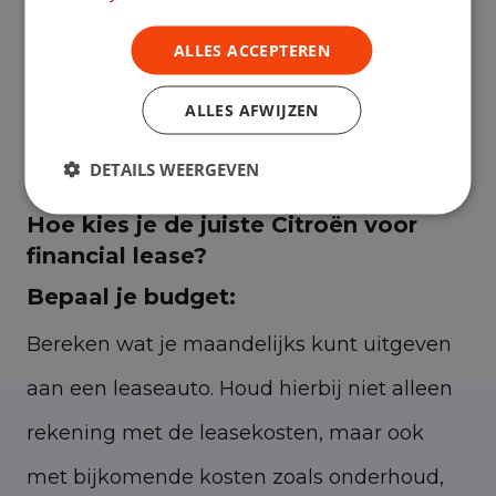
passen. Bij Citroën financial lease heb je
ALLES ACCEPTEREN
geen grote investering die je in één keer
ALLES AFWIJZEN
betaalt. Daarmee behoud je kapitaal voor
andere belangrijke investeringen.
DETAILS WEERGEVEN
Hoe kies je de juiste Citroën voor
financial lease?
Bepaal je budget:
Bereken wat je maandelijks kunt uitgeven
aan een leaseauto. Houd hierbij niet alleen
rekening met de leasekosten, maar ook
met bijkomende kosten zoals onderhoud,