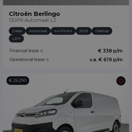
Citroën Berlingo
130PK Automaat L2
Diesel
Automaat
44.914 km
2023
Geldrop
L2H1
Financial lease
€ 338 p/m
Operational lease
v.a. € 619 p/m
€ 26.290