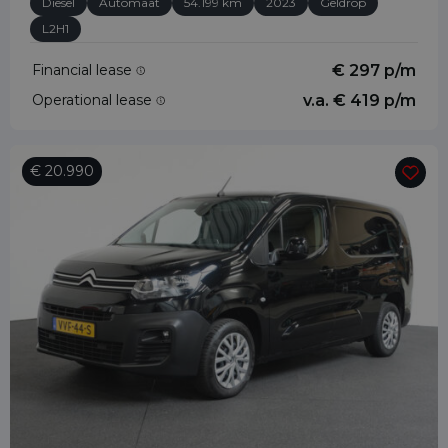
Diesel
Automaat
54.199 km
2023
Geldrop
L2H1
Financial lease
€ 297 p/m
Operational lease
v.a. € 419 p/m
€ 20.990