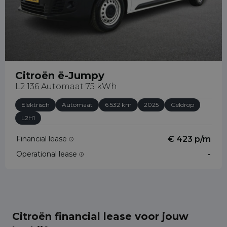
Citroën ë-Jumpy
L2 136 Automaat 75 kWh
Elektrisch
Automaat
6.532 km
2025
Geldrop
L2H1
Financial lease
€ 423 p/m
Operational lease
-
Citroën financial lease voor jouw