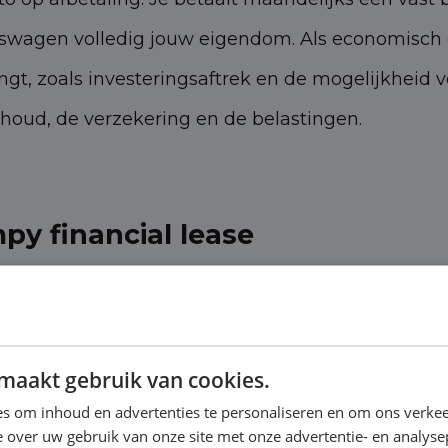
jfswagen volledig jouw eigendom. Als economisch e
t, zoals investeringsaftrek en de mogelijkheid voo
rhoud, de verzekering en de belastingen.
py financial lease
dat je direct economisch eigenaar bent van de bedr
t Citroën Jumpy financial lease vermijd je een gro
aarnaast heb je de mogelijkheid om je bedrijfsaut
maakt gebruik van cookies.
s om inhoud en advertenties te personaliseren en om ons verkee
 over uw gebruik van onze site met onze advertentie- en analyse