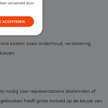
ebben verzameld door
S ACCEPTEREN
xtra kosten zoals onderhoud, verzekering,
kiezen.
uto nodig voor representatieve doeleinden of
 gebruiken heeft grote invloed op de keuze van