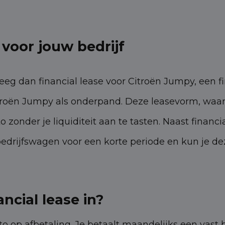
 voor jouw bedrijf
eg dan financial lease voor Citroën Jumpy, een f
roën Jumpy als onderpand. Deze leasevorm, waarbi
to zonder je liquiditeit aan te tasten. Naast finan
e bedrijfswagen voor een korte periode en kun je 
ncial lease in?
to op afbetaling. Je betaalt maandelijks een vast 