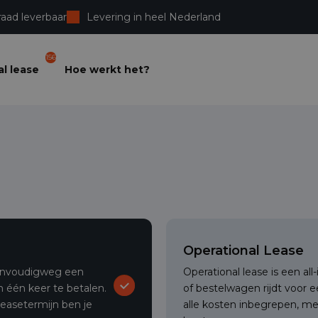
raad leverbaar
Levering in heel Nederland
156
l lease
Hoe werkt het?
Operational Lease
 eenvoudigweg een
Operational lease is een al
 één keer te betalen.
of bestelwagen rijdt voor 
leasetermijn ben je
alle kosten inbegrepen, m