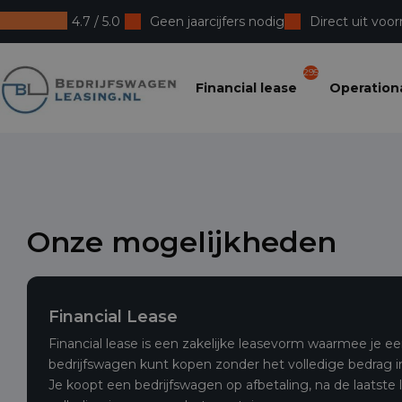
4.7 / 5.0
Geen jaarcijfers nodig
Direct uit voor
Bedrijfswagenleasing
295
Financial lease
Operationa
Onze mogelijkheden
Financial Lease
Financial lease is een zakelijke leasevorm waarmee je
bedrijfswagen kunt kopen zonder het volledige bedrag in
Je koopt een bedrijfswagen op afbetaling, na de laatste 