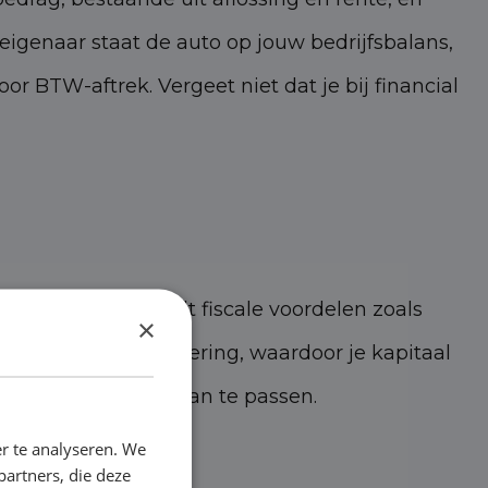
igenaar staat de auto op jouw bedrijfsbalans,
r BTW-aftrek. Vergeet niet dat je bij financial
ijfswagen. Dit biedt fiscale voordelen zoals
×
te eenmalige investering, waardoor je kapitaal
o naar eigen wens aan te passen.
r te analyseren. We
partners, die deze