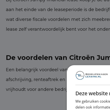
aan het einde van de leaseperiode is de bedri
wat diverse fiscale voordelen met zich meebreng
lease zelf verantwoordelijk bent voor het onde
De voordelen van Citroën Jum
Een belangrijk voordeel van financial lease is 
afschrijving, renteaftrek en btw-teruggave. Me
vrijhoudt voor andere bedrijfsinvesteringen. D
Deze website 
We gebruiken cookie
delen ook informatie