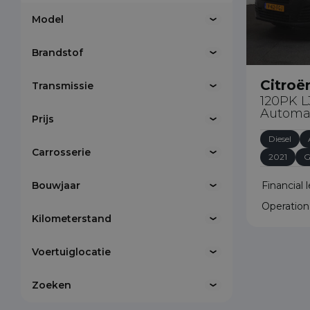
combinatie
wat de best
naar een z
Model
adequaat ha
is iets waar
door u een 
Brandstof
krijg. Eerl
probeer u z
088
sta!
Voor vragen
Citroë
Transmissie
120PK L
Automa
Prijs
088
08
Diesel
Carrosserie
2021
G
Bouwjaar
Financial 
Operation
Kilometerstand
Voertuiglocatie
Zoeken