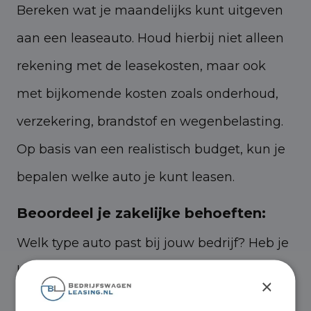
Bereken wat je maandelijks kunt uitgeven
aan een leaseauto. Houd hierbij niet alleen
rekening met de leasekosten, maar ook
met bijkomende kosten zoals onderhoud,
verzekering, brandstof en wegenbelasting.
Op basis van een realistisch budget, kun je
bepalen welke auto je kunt leasen.
Beoordeel je zakelijke behoeften:
Welk type auto past bij jouw bedrijf? Heb je
bijvoorbeeld een representatieve auto
×
nodig voor klantbezoeken, of juist een