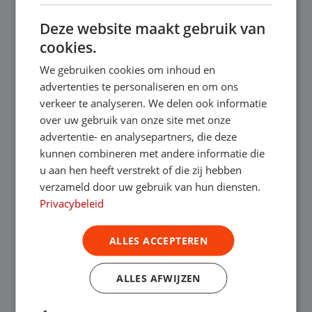
praktische auto voor het vervoeren van
Deze website maakt gebruik van
materialen? Ook de grootte van de auto en
cookies.
We gebruiken cookies om inhoud en
het aantal kilometers dat je verwacht te
advertenties te personaliseren en om ons
rijden zijn belangrijke overwegingen.
verkeer te analyseren. We delen ook informatie
over uw gebruik van onze site met onze
Duurzaamheid en
advertentie- en analysepartners, die deze
kunnen combineren met andere informatie die
toekomstbestendigheid:
u aan hen heeft verstrekt of die zij hebben
Denk ook na over de duurzaamheid en
verzameld door uw gebruik van hun diensten.
Privacybeleid
toekomstbestendigheid van de auto. Met de
toenemende focus op milieu en de
ALLES ACCEPTEREN
overgang naar elektrisch rijden kan het
ALLES AFWIJZEN
kiezen van een hybride of elektrische auto