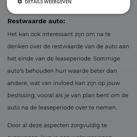
DETAILS WEERGEVEN
een slimme, lange termijn keuze zijn.
Restwaarde auto:
Het kan ook interessant zijn om na te
denken over de restwaarde van de auto aan
het einde van de leaseperiode. Sommige
auto's behouden hun waarde beter dan
andere, wat van invloed kan zijn op jouw
beslissing, vooral als je van plan bent om de
auto na de leaseperiode over te nemen.
Door al deze aspecten zorgvuldig te