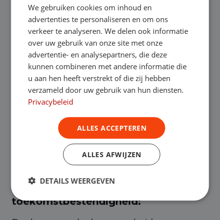
We gebruiken cookies om inhoud en
een ander model van Ford beter? Heb je
advertenties te personaliseren en om ons
verkeer te analyseren. We delen ook informatie
een auto nodig voor representatieve
over uw gebruik van onze site met onze
advertentie- en analysepartners, die deze
doeleinden of juist een praktisch model
kunnen combineren met andere informatie die
voor het vervoeren van materialen? De
u aan hen heeft verstrekt of die zij hebben
verzameld door uw gebruik van hun diensten.
manier waarop je de auto gaat gebruiken
Privacybeleid
heeft grote invloed op de keuze van het
ALLES ACCEPTEREN
type bedrijfswagen.
ALLES AFWIJZEN
DETAILS WEERGEVEN
Duurzaamheid en
toekomstbestendigheid: