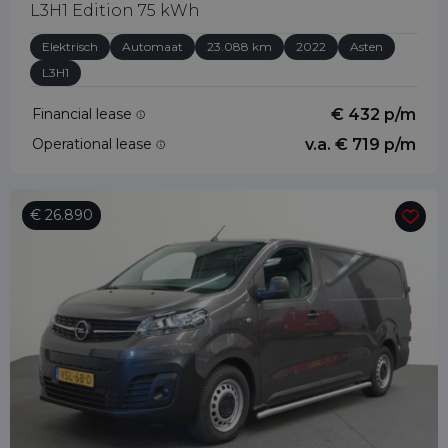
L3H1 Edition 75 kWh
Elektrisch
Automaat
23.088 km
2022
Asten
L3H1
Financial lease
€ 432 p/m
Operational lease
v.a. € 719 p/m
€ 26.890