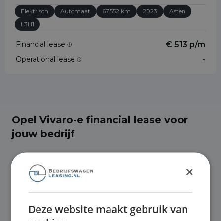
Elektrisch
Automaat
67.552 km
2023
Asten
L3H1
Financial lease
€ 513 p/m
Operational lease
-
Opel Vivaro-e financial lease voor
jouw bedrijf
Ben je op zoek naar een zakelijke auto?
×
Overweeg dan financial lease voor Opel
Vivaro-e, een financieringsvorm die
Deze website maakt gebruik van