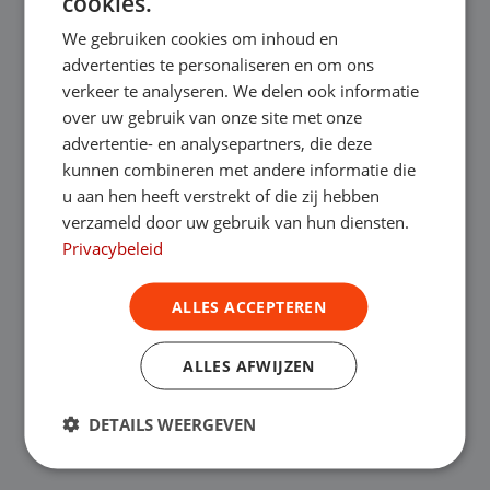
cookies.
fungeert als een lening voor de aankoop
We gebruiken cookies om inhoud en
van jouw voertuig, met de Opel Vivaro-e als
advertenties te personaliseren en om ons
onderpand. Deze leasevorm, waarbij je
verkeer te analyseren. We delen ook informatie
over uw gebruik van onze site met onze
uiteindelijk eigenaar wordt van de auto, is
advertentie- en analysepartners, die deze
kunnen combineren met andere informatie die
perfect voor het investeren in een
u aan hen heeft verstrekt of die zij hebben
bedrijfsauto zonder je liquiditeit aan te
verzameld door uw gebruik van hun diensten.
Privacybeleid
tasten. Naast financial lease, bieden we bij
Bedrijfswagenleasing ook
operational lease
ALLES ACCEPTEREN
aan. Hierbij ‘huur’ je de bedrijfswagen voor
ALLES AFWIJZEN
een korte periode en kun je deze opzeggen
DETAILS WEERGEVEN
wanneer het jou uitkomt.