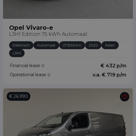
Opel Vivaro-e
L3H1 Edition 75 kWh Automaat
Elektrisch
Automaat
27.836 km
2022
Asten
L3H1
Financial lease
€ 432 p/m
Operational lease
v.a. € 719 p/m
€ 26.990