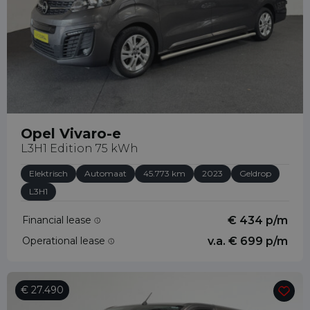
Opel Vivaro-e
L3H1 Edition 75 kWh
Elektrisch
Automaat
45.773 km
2023
Geldrop
L3H1
Financial lease
€ 434 p/m
Operational lease
v.a. € 699 p/m
€ 27.490