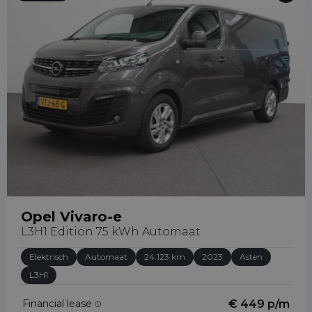
Opel Vivaro-e
L3H1 Edition 75 kWh Automaat
Elektrisch
Automaat
24.123 km
2023
Asten
L3H1
Financial lease
€ 449 p/m