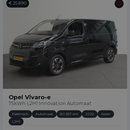
€ 25.890
31649151178
info@bedrijfswagenleasing.nl
Opel Vivaro-e
75kWh L2H1 Innovation Automaat
Elektrisch
Automaat
80.597 km
2022
Asten
L2H1