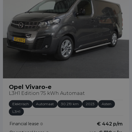
Opel Vivaro-e
L3H1 Edition 75 kWh Automaat
Elektrisch
Automaat
30.219 km
2023
Asten
L3H1
Financial lease
€ 442 p/m