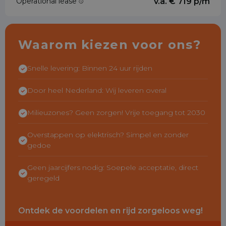
Operational lease
v.a. € 719 p/m
Waarom kiezen voor ons?
Snelle levering: Binnen 24 uur rijden
Door heel Nederland: Wij leveren overal
Milieuzones? Geen zorgen! Vrije toegang tot 2030
Overstappen op elektrisch? Simpel en zonder
gedoe
Geen jaarcijfers nodig: Soepele acceptatie, direct
geregeld
Ontdek de voordelen en rijd zorgeloos weg!