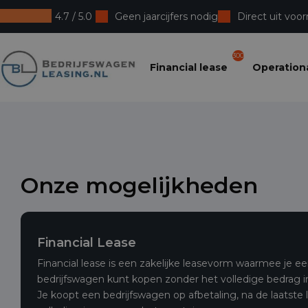
4.7 / 5.0
Geen jaarcijfers nodig
Direct uit voor
Bedrijfswagenleasing
300
Financial lease
Operationa
Onze mogelijkheden
Financial Lease
Financial lease is een zakelijke leasevorm waarmee je
bedrijfswagen kunt kopen zonder het volledige bedrag in
Je koopt een bedrijfswagen op afbetaling, na de laatste 