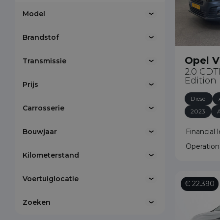
naar een z
bij het vin
Model
door u een 
Neem gerus
Brandstof
probeer u z
08
Voor vragen
Opel V
Transmissie
2.0 CDT
Edition
Prijs
088
Diesel
Carrosserie
2023
Bouwjaar
Financial 
Operation
Kilometerstand
Voertuiglocatie
€ 22.390
Zoeken