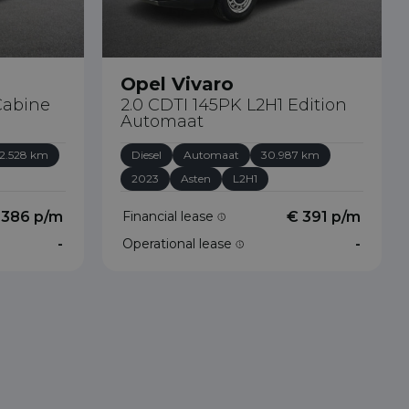
Opel Vivaro
Cabine
2.0 CDTI 145PK L2H1 Edition
Automaat
2.528 km
Diesel
Automaat
30.987 km
2023
Asten
L2H1
 386 p/m
Financial lease
€ 391 p/m
-
Operational lease
-