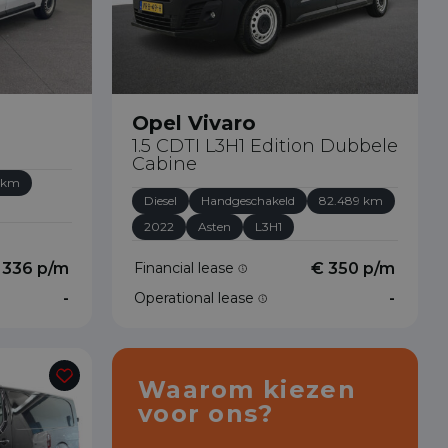
Opel Vivaro
1.5 CDTI L3H1 Edition Dubbele
Cabine
 km
Diesel
Handgeschakeld
82.489 km
2022
Asten
L3H1
 336 p/m
Financial lease
€ 350 p/m
-
Operational lease
-
Waarom kiezen
voor ons?