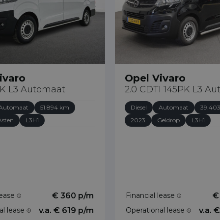
ivaro
Opel Vivaro
PK L3 Automaat
2.0 CDTI 145PK L3 A
Automaat
51.894 km
Diesel
Automaat
39.40
Asten
L3H1
2023
Geldrop
L3H1
lease
€ 360 p/m
Financial lease
€
al lease
v.a. € 619 p/m
Operational lease
v.a. 