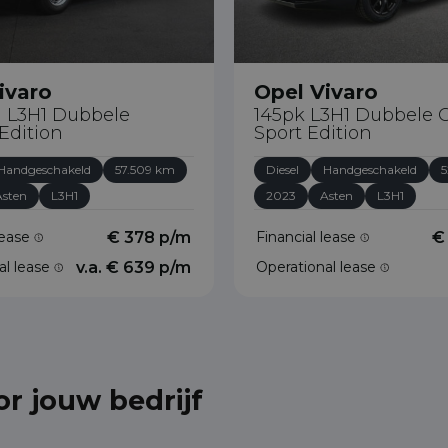
ivaro
Opel Vivaro
I L3H1 Dubbele
145pk L3H1 Dubbele 
Edition
Sport Edition
Handgeschakeld
57.509 km
Diesel
Handgeschakeld
5
Asten
L3H1
2023
Asten
L3H1
lease
€ 378 p/m
Financial lease
€
al lease
v.a. € 639 p/m
Operational lease
or jouw bedrijf