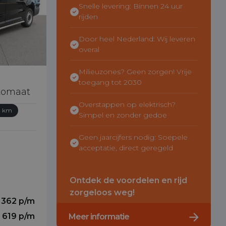
Snelle levering: Binnen 24 uur
rijden
Door heel Nederland: Wij leveren
overal
Milieuzones? Geen zorgen! Vrije
toegang tot 2030
utomaat
Overstappen op elektrisch?
3 km
Simpel en zonder gedoe
Geen jaarcijfers nodig: Soepele
acceptatie, direct geregeld
Ontdek de voordelen en rijd
zorgeloos weg!
 362 p/m
€ 619 p/m
Meer informatie