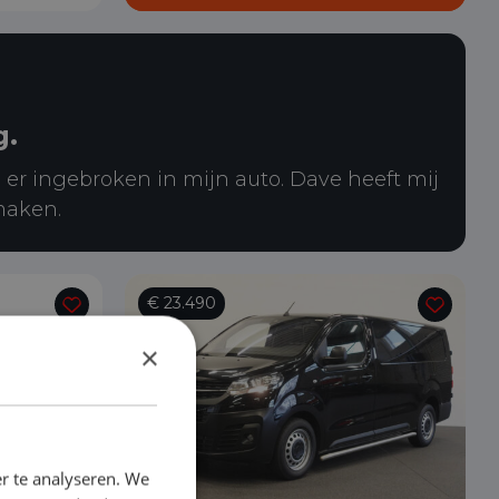
g.
 er ingebroken in mijn auto. Dave heeft mij
maken.
€ 23.490
×
r te analyseren. We