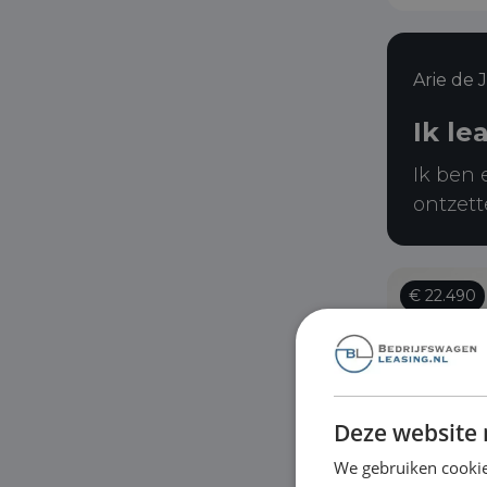
Arie de 
Ik le
Ik ben 
ontzett
€ 22.490
Deze website 
We gebruiken cookie