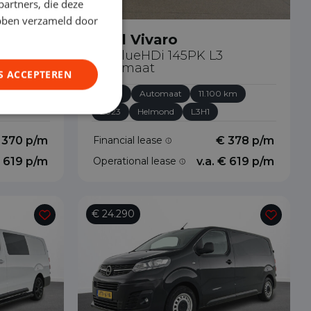
partners, die deze
ebben verzameld door
Opel Vivaro
2.0 BlueHDi 145PK L3
Automaat
S ACCEPTEREN
 km
Diesel
Automaat
11.100 km
2023
Helmond
L3H1
 370 p/m
Financial lease
€ 378 p/m
€ 619 p/m
Operational lease
v.a. € 619 p/m
€ 24.290