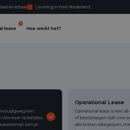
raad leverbaar
Levering in heel Nederland
156
l lease
Hoe werkt het?
Operational Lease
 eenvoudigweg een
Operational lease is een al
 één keer te betalen.
of bestelwagen rijdt voor 
leasetermijn ben je
alle kosten inbegrepen, m