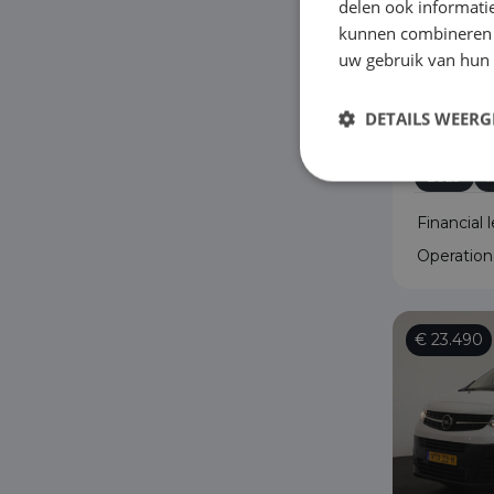
delen ook informatie
kunnen combineren m
uw gebruik van hun
Opel V
2.0 CDTI
3-zits 
DETAILS WEERG
Diesel
2023
Financial 
Operation
€ 23.490