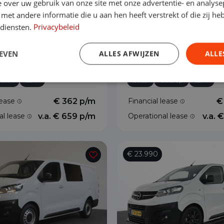
 over uw gebruik van onze site met onze advertentie- en analyse
et andere informatie die u aan hen heeft verstrekt of die zij h
 diensten.
Privacybeleid
ivaro
Opel Vivaro
 145 pk L3H1 Edition
2.0 BlueHDi 145PK L3
Automaat
Automaat
EVEN
ALLES AFWIJZEN
ALLE
Automaat
39.213 km
Diesel
Automaat
33.335
Asten
L3H1
2023
Geldrop
L3H1
lease
€ 362 p/m
Financial lease
€
al lease
v.a. € 659 p/m
Operational lease
v.a. 
€ 23.990