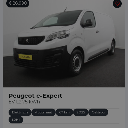
€ 28.990
31649151178
31658065289
info@bedrijfswagenleasing.nl
Peugeot e-Expert
EV L2 75 kWh
Elektrisch
Automaat
67 km
2025
Geldrop
L2H1