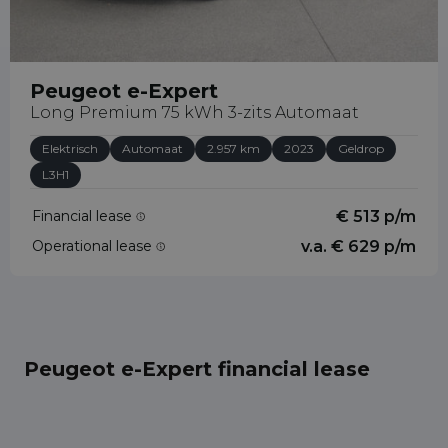
Peugeot e-Expert
Long Premium 75 kWh 3-zits Automaat
Elektrisch
Automaat
2.957 km
2023
Geldrop
L3H1
Financial lease
€ 513 p/m
Operational lease
v.a. € 629 p/m
Peugeot e-Expert financial lease