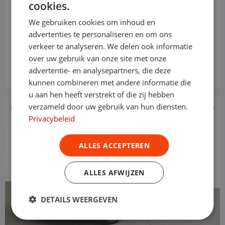
cookies.
Long Premium 75 kWh 3-zits
We gebruiken cookies om inhoud en
Elektrisch
Automaat
21.569 km
2023
Asten
advertenties te personaliseren en om ons
L3H1
verkeer te analyseren. We delen ook informatie
Financial lease
€ 497 p/m
over uw gebruik van onze site met onze
advertentie- en analysepartners, die deze
Operational lease
v.a. € 629 p/m
kunnen combineren met andere informatie die
u aan hen heeft verstrekt of die zij hebben
verzameld door uw gebruik van hun diensten.
€ 31.890
Privacybeleid
ALLES ACCEPTEREN
ALLES AFWIJZEN
DETAILS WEERGEVEN