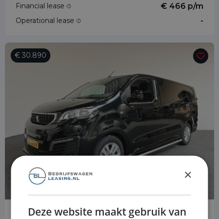
Financial lease
€ 466 p/m
Operational lease
-
€ 30.890
×
Deze website maakt gebruik van
Peugeot e-Expert