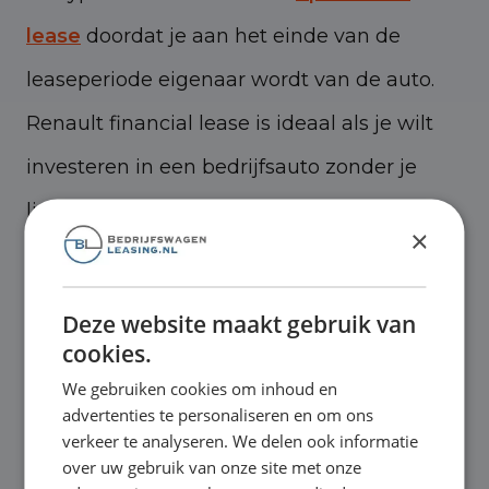
lease
doordat je aan het einde van de
leaseperiode eigenaar wordt van de auto.
Renault financial lease is ideaal als je wilt
investeren in een bedrijfsauto zonder je
liquiditeit aan te tasten.
×
Wat is Renault financial lease?
Renault financial lease is een vorm van
Deze website maakt gebruik van
cookies.
leasen waarbij je een auto koopt op
We gebruiken cookies om inhoud en
afbetaling. Gedurende de leaseperiode
advertenties te personaliseren en om ons
verkeer te analyseren. We delen ook informatie
betaal je maandelijks een vast bedrag dat
over uw gebruik van onze site met onze