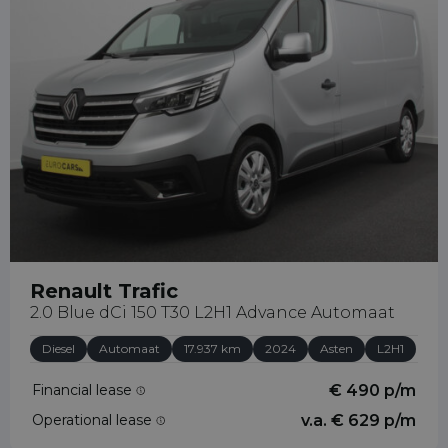
info@bedrijfswagenleasing.nl
Renault Trafic
2.0 Blue dCi 150 T30 L2H1 Advance Automaat
Diesel
Automaat
17.937 km
2024
Asten
L2H1
Financial lease
€ 490 p/m
Operational lease
v.a. € 629 p/m