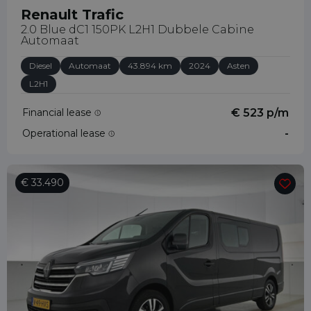
Renault Trafic
2.0 Blue dC1 150PK L2H1 Dubbele Cabine
Automaat
Diesel
Automaat
43.894 km
2024
Asten
L2H1
Financial lease
€ 523 p/m
Operational lease
-
€ 33.490