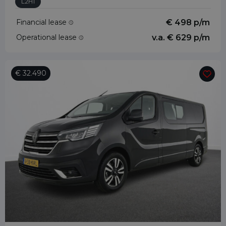
L2H1
Financial lease
€ 498 p/m
Operational lease
v.a. € 629 p/m
€ 32.490