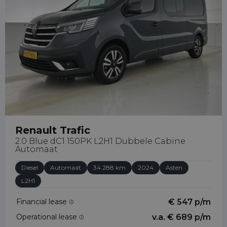
Renault Trafic
2.0 Blue dC1 150PK L2H1 Dubbele Cabine
Automaat
Diesel
Automaat
34.288 km
2024
Asten
L2H1
Financial lease
€ 547 p/m
Operational lease
v.a. € 689 p/m