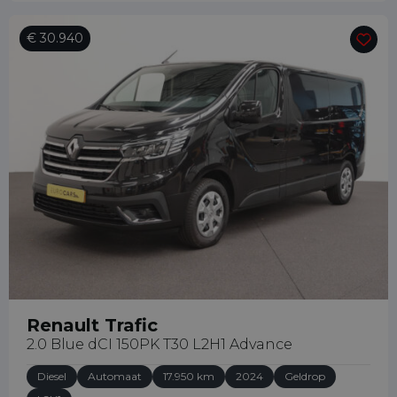
€ 30.940
Renault Trafic
2.0 Blue dCI 150PK T30 L2H1 Advance
Diesel
Automaat
17.950 km
2024
Geldrop