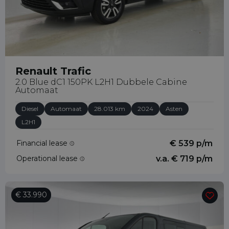
Renault Trafic
2.0 Blue dC1 150PK L2H1 Dubbele Cabine
Automaat
Diesel
Automaat
28.013 km
2024
Asten
L2H1
Financial lease
€ 539 p/m
Operational lease
v.a. € 719 p/m
€ 33.990