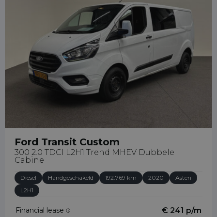
Ford Transit Custom
300 2.0 TDCI L2H1 Trend MHEV Dubbele
Cabine
Diesel
Handgeschakeld
192.769 km
2020
Asten
L2H1
Financial lease
€ 241 p/m