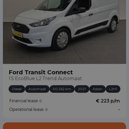
Ford Transit Connect
1.5 EcoBlue L2 Trend Automaat
Diesel
Automaat
90.262 km
2021
Asten
L2H1
Financial lease
€ 223 p/m
Operational lease
-