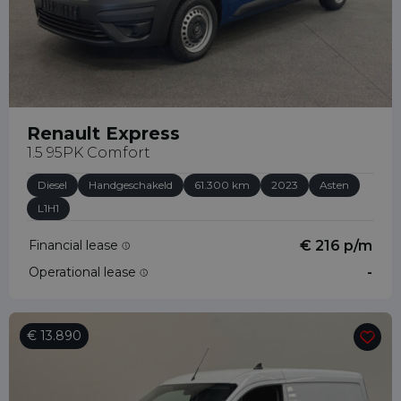
Renault Express
1.5 95PK Comfort
Diesel
Handgeschakeld
61.300 km
2023
Asten
L1H1
Financial lease
€ 216 p/m
Operational lease
-
€ 13.890