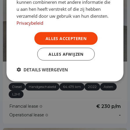
kunnen combineren met andere informatie die
u aan hen heeft verstrekt of die zij hebben
verzameld door uw gebruik van hun diensten.
Privacybeleid
ALLES ACCEPTEREN
ALLES AFWIJZEN
Peugeot Partner
DETAILS WEERGEVEN
1.5 BlueHDI Premium L2
Diesel
Handgeschakeld
64.479 km
2022
Asten
L2H1
Financial lease
€ 230 p/m
Operational lease
-