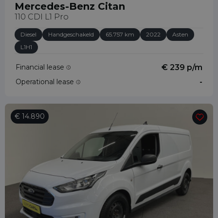
Mercedes-Benz Citan
110 CDI L1 Pro
Diesel
Handgeschakeld
65.757 km
2022
Asten
L1H1
Financial lease
€ 239 p/m
Operational lease
-
€ 14.890