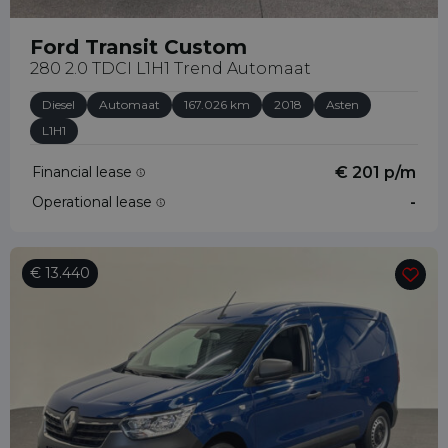
Ford Transit Custom
280 2.0 TDCI L1H1 Trend Automaat
Diesel
Automaat
167.026 km
2018
Asten
L1H1
Financial lease
€ 201 p/m
Operational lease
-
€ 13.440