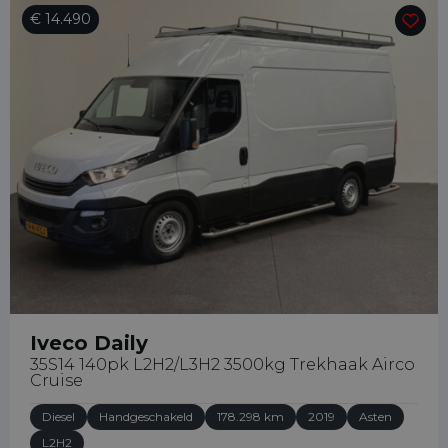
€ 14.490
Iveco Daily
35S14 140pk L2H2/L3H2 3500kg Trekhaak Airco
Cruise
Diesel
Handgeschakeld
178.298 km
2019
Asten
L2H2