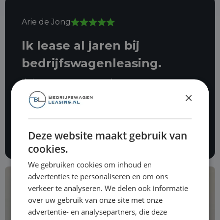
Arie de Jong
Ik lease al jaren bij
bedrijfswagenleasing.
Ik ben er zeer tevreden over in
×
november vorig jaar werd er
ingebroken in mijn auto. Dave heeft
mij ontzettend goed geholpen om
Deze website maakt gebruik van
alles voor mij in orde te maken.
cookies.
We gebruiken cookies om inhoud en
advertenties te personaliseren en om ons
€ 14.290
verkeer te analyseren. We delen ook informatie
over uw gebruik van onze site met onze
advertentie- en analysepartners, die deze