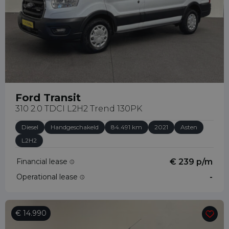
Ford Transit
310 2.0 TDCI L2H2 Trend 130PK
Diesel
Handgeschakeld
84.491 km
2021
Asten
L2H2
Financial lease
€ 239 p/m
Operational lease
-
€ 14.990