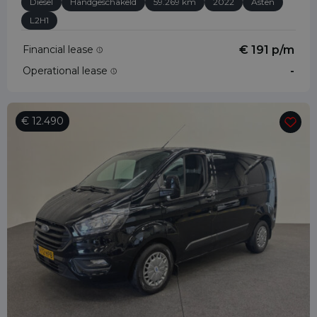
Diesel
Handgeschakeld
59.269 km
2022
Asten
L2H1
Financial lease
€ 191 p/m
Operational lease
-
€ 12.490