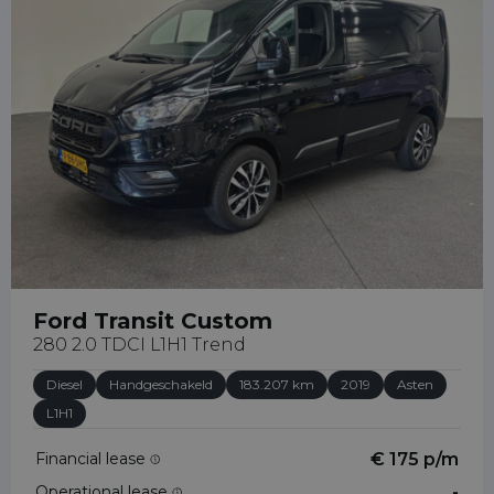
31658065289
Ford Transit Custom
280 2.0 TDCI L1H1 Trend
Diesel
Handgeschakeld
183.207 km
2019
Asten
L1H1
Financial lease
€ 175 p/m
Operational lease
-