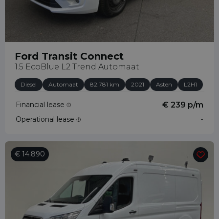
Ford Transit Connect
1.5 EcoBlue L2 Trend Automaat
Diesel
Automaat
82.781 km
2021
Asten
L2H1
Financial lease
€ 239 p/m
Operational lease
-
€ 14.890