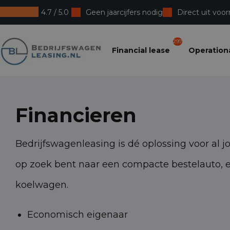
4.7 / 5.0
Geen jaarcijfers nodig
Direct uit voor
Bedrijfswagenleasing
297
Financial lease
Operationa
Financieren
Bedrijfswagenleasing is dé oplossing voor al j
op zoek bent naar een compacte bestelauto, 
koelwagen.
Economisch eigenaar