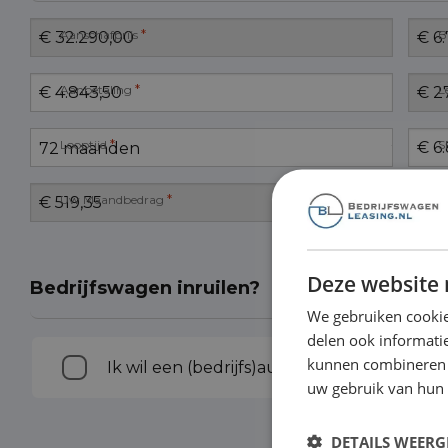
*
Aanschafprijs
B
*
Aanbetaling
L
*
Looptijd
S
*
Uw Maandbedrag
Deze website 
Bedrijfswagen inruilen?
We gebruiken cookie
delen ook informatie
Inruilen
kunnen combineren m
Ik wil een (bedrijfs)auto inruilen
uw gebruik van hun
DETAILS WEERG