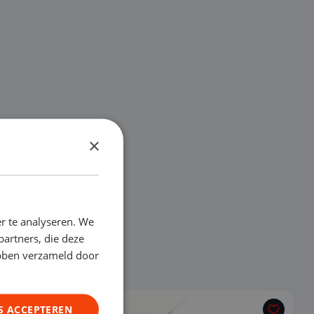
×
r te analyseren. We
partners, die deze
ebben verzameld door
€ 32.290
S ACCEPTEREN