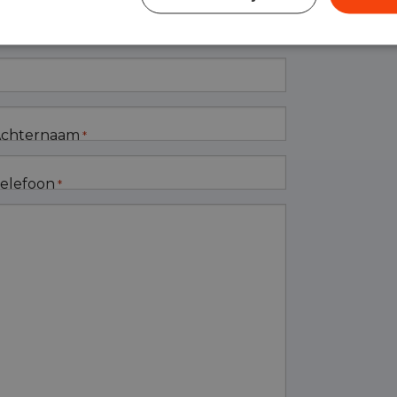
chternaam
*
elefoon
*