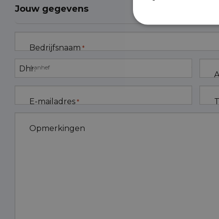
Jouw gegevens
Bedrijfsnaam
*
Aanhef
A
E-mailadres
T
*
Opmerkingen