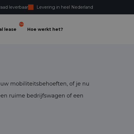
raad leverbaar
Levering in heel Nederland
156
l lease
Hoe werkt het?
ouw mobiliteitsbehoeften, of je nu
een ruime bedrijfswagen of een