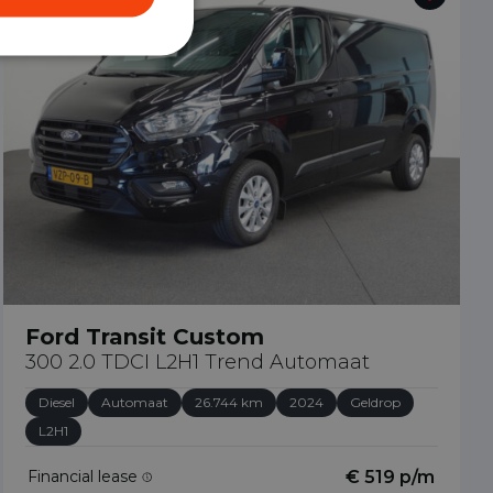
Ford Transit Custom
300 2.0 TDCI L2H1 Trend Automaat
Diesel
Automaat
26.744 km
2024
Geldrop
L2H1
Financial lease
€ 519 p/m