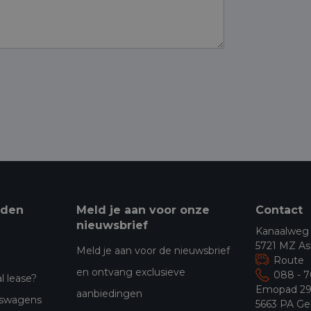
eden
Meld je aan voor onze
Contact
nieuwsbrief
Kanaalweg
5721 MZ As
Meld je aan voor de nieuwsbrief
Route
en ontvang exclusieve
088 - 
l lease?
Emopad 2
aanbiedingen
jfswagens
5663 PA Ge