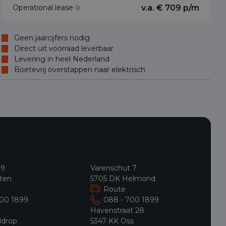
Operational lease
v.a. € 709 p/m
Geen jaarcijfers nodig
Direct uit voorraad leverbaar
Levering in heel Nederland
Boetevrij overstappen naar elektrisch
 9
Varenschut 7
ten
5705 DK Helmond
Route
700 1899
088 - 700 1899
9
Havenstraat 28
ldrop
5347 KK Oss