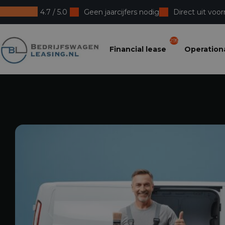
4.7 / 5.0
Geen jaarcijfers nodig
Direct uit voor
Bedrijfswagenleasing
295
Financial lease
Operationa