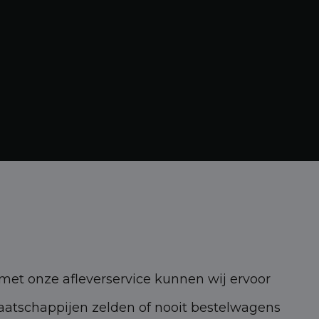
 met onze afleverservice kunnen wij ervoor
atschappijen zelden of nooit bestelwagens