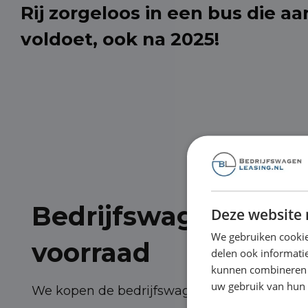
Rij zorgeloos in een bus die aa
voldoet, ook na 2025!
Bedrijfswagens dire
Deze website 
We gebruiken cookie
voorraad
delen ook informatie
kunnen combineren m
uw gebruik van hun
We kopen de bedrijfswagens bij de importe