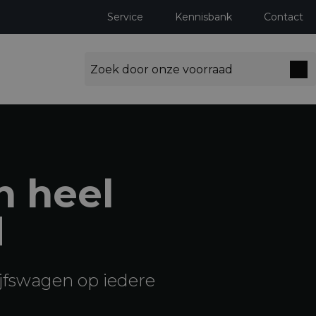
Service
Kennisbank
Contact
n heel
d
jfswagen op iedere