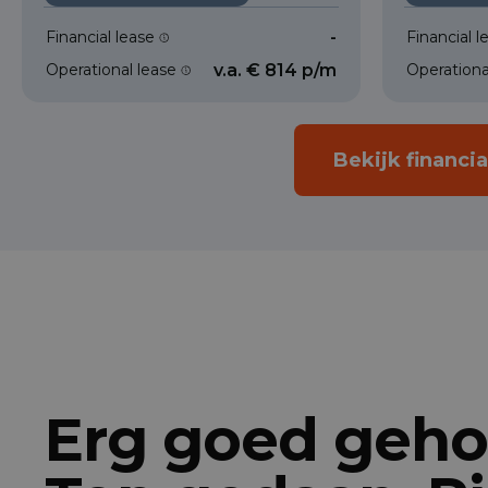
Financial lease
-
Financial 
Operational lease
v.a. € 814 p/m
Operationa
Bekijk financi
Erg goed gehol