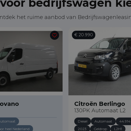
voor bedrijfswagen kies
ntdek het ruime aanbod van Bedrijfswagenleasi
€ 20.990
Movano
Citroën Berlingo
130PK Automaat L2
utomaat
Diesel
Automaat
44.91
oor heel Nederland
2023
Geldrop
L2H1