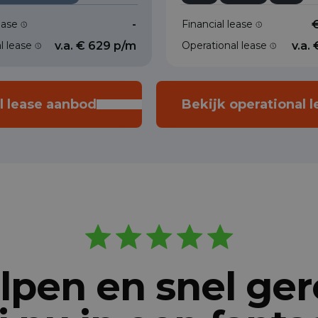
lease
-
Financial lease
l lease
v.a. € 629 p/m
Operational lease
v.a.
al lease aanbod
Bekijk operational 
pen en snel ger