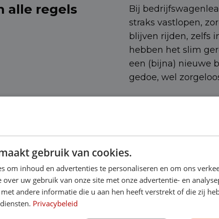
n alle regels
Bij bedrijfswagenlea
straks vastlopen, zo
blijven rijden, zelfs
hebben het slim ger
een (bijna) nieuwe 
gedoe, wel zorgeloos
ct op
maakt gebruik van cookies.
s om inhoud en advertenties te personaliseren en om ons verkee
 over uw gebruik van onze site met onze advertentie- en analyse
et andere informatie die u aan hen heeft verstrekt of die zij h
 diensten.
Privacybeleid
urs in met de gewenste