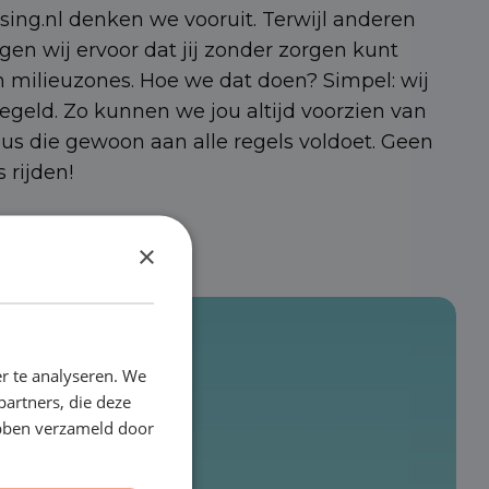
sing.nl denken we vooruit. Terwijl anderen
rgen wij ervoor dat jij zonder zorgen kunt
 in milieuzones. Hoe we dat doen? Simpel: wij
egeld. Zo kunnen we jou altijd voorzien van
bus die gewoon aan alle regels voldoet. Geen
 rijden!
×
r te analyseren. We
partners, die deze
ebben verzameld door