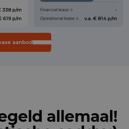
€ 338 p/m
Financial lease
-
 € 619 p/m
Operational lease
v.a. € 814 p/m
lease aanbod
egeld allemaal!