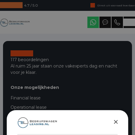
4.7 / 5.0
Direct uit voorraad leverbaar
Levering in heel Nederland
Bedrijfswagenleasing
117 beoordelingen
Al ruim 25 jaar staan onze vakexperts dag en nacht
voor je klaar.
Onze mogelijkheden
Financial lease
Operational lease
Hoe werkt operational lease?
×
Financial lease bedrijfswagens