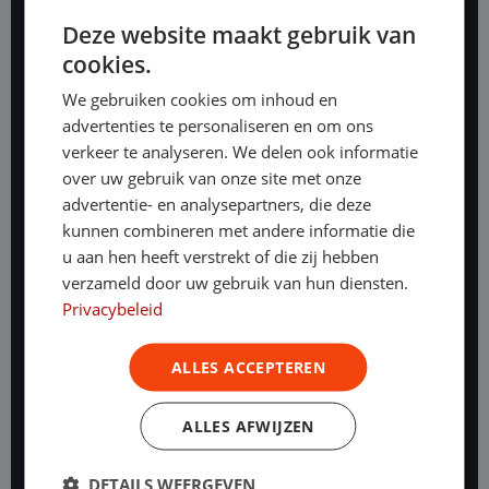
Bedrijfswagen leasen starters
Deze website maakt gebruik van
Leasen & BKR
cookies.
Meld je aan voor onze nieuwsbrief
We gebruiken cookies om inhoud en
advertenties te personaliseren en om ons
Meld je aan voor de nieuwsbrief en ontvang
verkeer te analyseren. We delen ook informatie
exclusieve aanbiedingen
over uw gebruik van onze site met onze
advertentie- en analysepartners, die deze
Aanmelden
kunnen combineren met andere informatie die
u aan hen heeft verstrekt of die zij hebben
verzameld door uw gebruik van hun diensten.
Privacybeleid
Contact
Kanaalweg 9
ALLES ACCEPTEREN
5721 MZ Asten
Route
088 - 700 1899
ALLES AFWIJZEN
Emopad 29
5663 PA Geldrop
Route
DETAILS WEERGEVEN