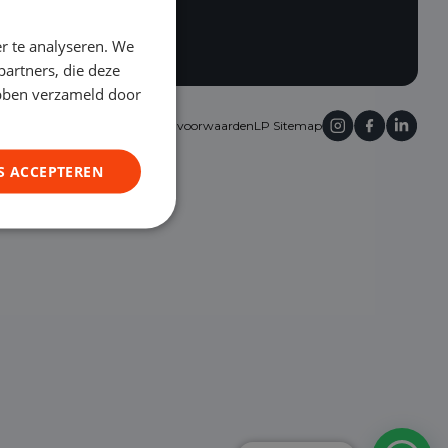
r te analyseren. We
partners, die deze
ebben verzameld door
edrijfswagenleasing
Algemene voorwaarden
LP Sitemap
S ACCEPTEREN