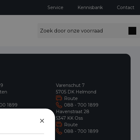
Service
Kennisbank
Contact
 9
Varenschut 7
ten
5705 DK Helmond
Route
700 1899
088 - 700 1899
9
Havenstraat 28
ldrop
×
5347 KK Oss
Route
700 1899
088 - 700 1899