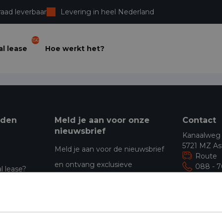
raad leverbaar
Levering in heel Nederland
156
l lease
Hoe werkt het?
eden
Meld je aan voor onze
Contact
nieuwsbrief
Kanaalweg
5721 MZ As
Meld je aan voor de nieuwsbrief
Route
en ontvang exclusieve
088 - 
l lease?
Emopad 2
aanbiedingen
jfswagens
5663 PA Ge
Route
starters
Aanmelden
088 - 