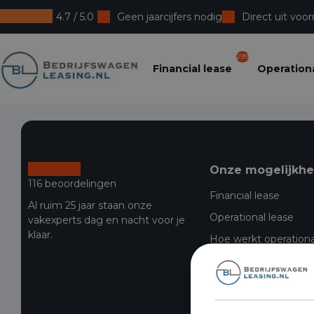
4.7 / 5.0
Geen jaarcijfers nodig
Direct uit voor
Bedrijfswagenleasing
299
Financial lease
Operationa
Onze mogelijkh
116 beoordelingen
Financial lease
Al ruim 25 jaar staan onze
Operational lease
vakexperts dag en nacht voor je
klaar.
Hoe werkt operationa
Financial lease bedri
Bedrijfswagen leasen 
Leasen & BKR