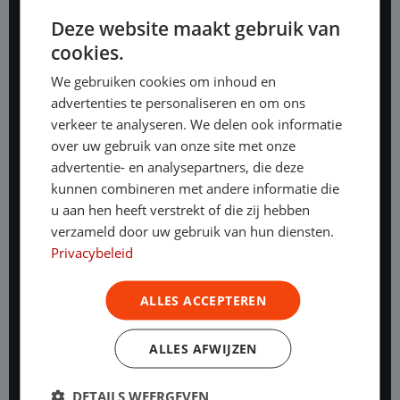
Bedrijfswagen leasen starters
Deze website maakt gebruik van
Leasen & BKR
cookies.
Meld je aan voor onze nieuwsbrief
We gebruiken cookies om inhoud en
advertenties te personaliseren en om ons
Meld je aan voor de nieuwsbrief en ontvang
verkeer te analyseren. We delen ook informatie
exclusieve aanbiedingen
over uw gebruik van onze site met onze
advertentie- en analysepartners, die deze
Aanmelden
kunnen combineren met andere informatie die
u aan hen heeft verstrekt of die zij hebben
verzameld door uw gebruik van hun diensten.
Privacybeleid
Contact
Kanaalweg 9
ALLES ACCEPTEREN
5721 MZ Asten
Route
088 - 700 1899
ALLES AFWIJZEN
Emopad 29
5663 PA Geldrop
Route
DETAILS WEERGEVEN