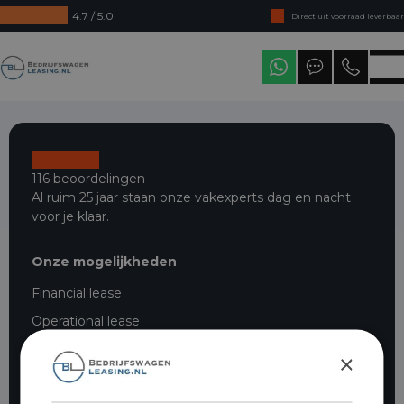
4.7 / 5.0
Direct uit voorraad leverbaar
Levering in heel Nederland
Bedrijfswagenleasing
116 beoordelingen
Al ruim 25 jaar staan onze vakexperts dag en nacht
voor je klaar.
Onze mogelijkheden
Financial lease
Operational lease
Hoe werkt operational lease?
×
Financial lease bedrijfswagens