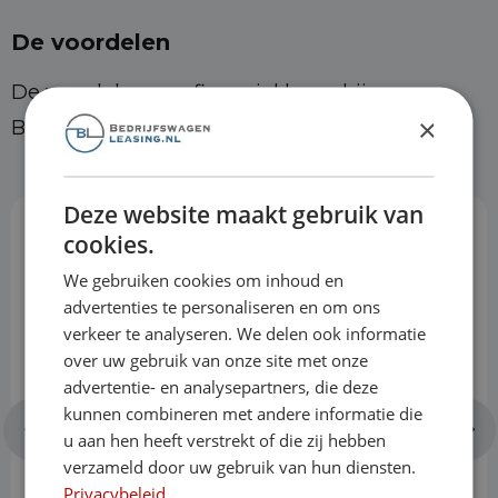
De voordelen
De voordelen van financial lease bij
×
Bedrijfswagenleasing
Deze website maakt gebruik van
cookies.
Geen jaarcijfers nodig
We gebruiken cookies om inhoud en
advertenties te personaliseren en om ons
Ook starters en ZZP'ers zijn bij ons
verkeer te analyseren. We delen ook informatie
over uw gebruik van onze site met onze
welkom. Wij kijken naar de mensen
advertentie- en analysepartners, die deze
achter het bedrijf, niet alleen naar de
kunnen combineren met andere informatie die
u aan hen heeft verstrekt of die zij hebben
cijfers.
verzameld door uw gebruik van hun diensten.
Privacybeleid