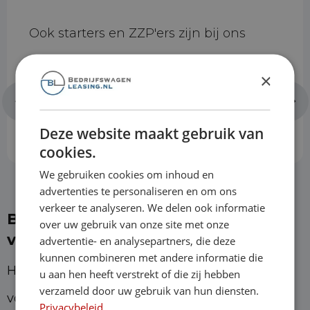
Ook starters en ZZP'ers zijn bij ons
welkom. Wij kijken naar de mensen
×
achter het bedrijf, niet alleen naar de
cijfers.
Deze website maakt gebruik van
cookies.
We gebruiken cookies om inhoud en
advertenties te personaliseren en om ons
verkeer te analyseren. We delen ook informatie
Bedrijfswagenleasing: de vele
over uw gebruik van onze site met onze
voordelen
advertentie- en analysepartners, die deze
kunnen combineren met andere informatie die
Het heeft verschillende voordelen te kiezen
u aan hen heeft verstrekt of die zij hebben
verzameld door uw gebruik van hun diensten.
voor Bedrijfswagenleasing. Allereerst zijn we
Privacybeleid