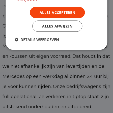
een partij met ruim 25 jaar lease-ervaring. We
ALLES ACCEPTEREN
blinken uit met onze flexibele leasecontracten.
Ook kun je bij ons onder verschillende
ALLES AFWIJZEN
leasevormen leasen. We leveren onze
DETAILS WEERGEVEN
Mercedes Sprinters en andere bedrijfswagens
en -bussen uit eigen voorraad. Dat houdt in dat
we niet afhankelijk zijn van levertijden en de
Mercedes op een werkdag al binnen 24 uur bij
je voor kunnen rijden. Onze bedrijfswagens zijn
full operational. Ze verkeren in tiptop staat: zijn
uitstekend onderhouden en uitgebreid