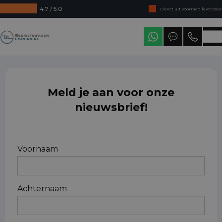
4.7 / 5.0
Direct uit voorraad leverbaar
Levering in heel Nederland
Bedrijfswagenleasing
Meld je aan voor onze
nieuwsbrief!
Naam
Voornaam
Achternaam