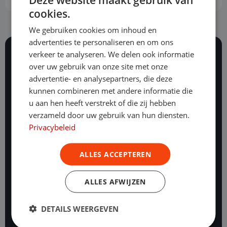
cookies.
We gebruiken cookies om inhoud en
advertenties te personaliseren en om ons
verkeer te analyseren. We delen ook informatie
over uw gebruik van onze site met onze
117 beoordelingen
advertentie- en analysepartners, die deze
Al ruim 25 jaar staan onze vakexperts dag en nacht
voor je klaar.
kunnen combineren met andere informatie die
u aan hen heeft verstrekt of die zij hebben
verzameld door uw gebruik van hun diensten.
Onze mogelijkheden
Privacybeleid
Financial lease
Operational lease
ALLES ACCEPTEREN
Hoe werkt operational lease?
Financial lease bedrijfswagens
ALLES AFWIJZEN
Bedrijfswagen leasen starters
DETAILS WEERGEVEN
Leasen & BKR