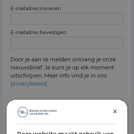
E-
E-mailadres invoeren
mailadres
E-mailadres bevestigen
Door je aan te melden ontvang je onze
nieuwsbrief. Je kunt je op elk moment
uitschrijven. Meer info vind je in ons
privacybeleid
.
×
Deze website maakt gebruik van