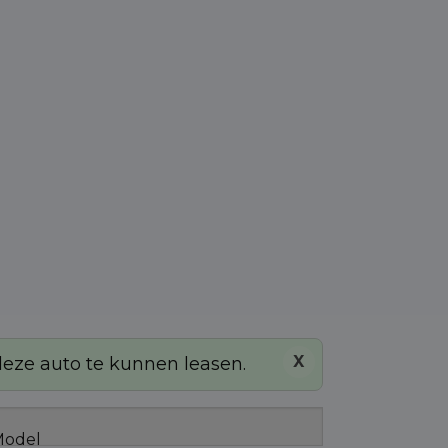
X
 deze auto te kunnen leasen.
odel