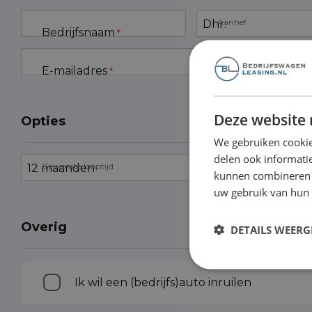
Aanhef
Bedrijfsnaam
*
E-mailadres
T
*
Deze website 
Opties
We gebruiken cookie
delen ook informatie
Gewenste looptijd
V
kunnen combineren m
uw gebruik van hun
Overig
DETAILS WEERG
Inruilen
Ik wil een (bedrijfs)auto inruilen