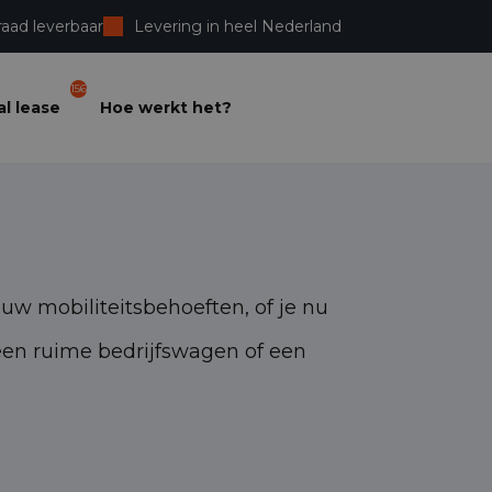
raad leverbaar
Levering in heel Nederland
156
l lease
Hoe werkt het?
ouw mobiliteitsbehoeften, of je nu
een ruime bedrijfswagen of een