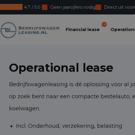
4.7 / 5.0
Geen jaarcijfers nodig
Direct uit voor
Bedrijfswagenleasing
296
Financial lease
Operationa
Operational lease
Bedrijfswagenleasing is dé oplossing voor al j
op zoek bent naar een compacte bestelauto, 
koelwagen.
Incl. Onderhoud, verzekering, belasting