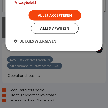
Privacybeleid
ALLES ACCEPTEREN
ALLES AFWIJZEN
DETAILS WEERGEVEN
Ford Transit Custom
Levering door heel Nederland
Vrije toegang milieuzones tot 2030
Operational lease
-
Geen jaarcijfers nodig
Direct uit voorraad leverbaar
Levering in heel Nederland