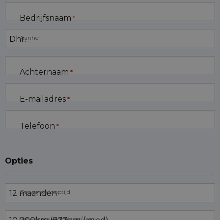
Bedrijfsnaam
*
Aanhef
Achternaam
*
E-mailadres
*
Telefoon
*
Opties
Gewenste looptijd
Verwachte kilometers/ jaar