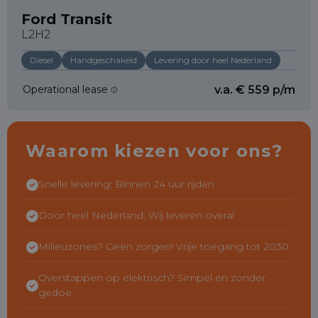
Ford Transit
L2H2
Diesel
Handgeschakeld
Levering door heel Nederland
Operational lease
v.a. € 559 p/m
Waarom kiezen voor ons?
Snelle levering: Binnen 24 uur rijden
Door heel Nederland: Wij leveren overal
Milieuzones? Geen zorgen! Vrije toegang tot 2030
Overstappen op elektrisch? Simpel en zonder
gedoe