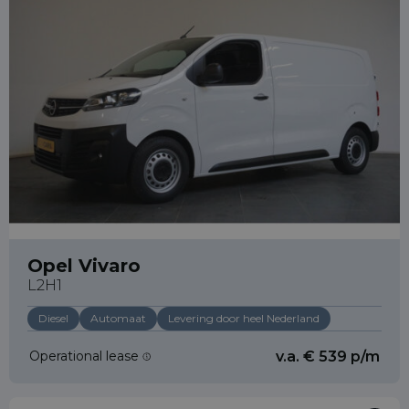
31658065289
info@bedrijfswagenleasing.nl
Opel Vivaro
L2H1
Diesel
Automaat
Levering door heel Nederland
Operational lease
v.a. € 539 p/m