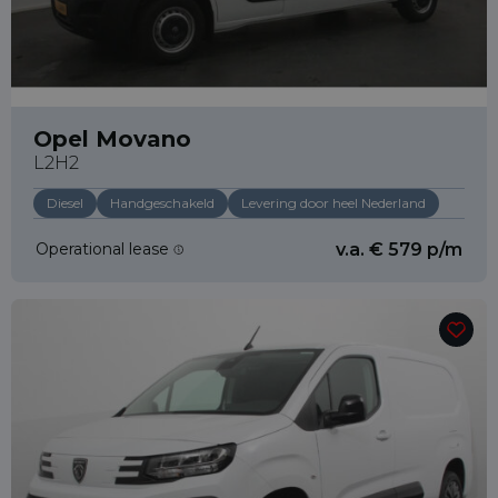
Opel Movano
L2H2
Diesel
Handgeschakeld
Levering door heel Nederland
Operational lease
v.a. € 579 p/m