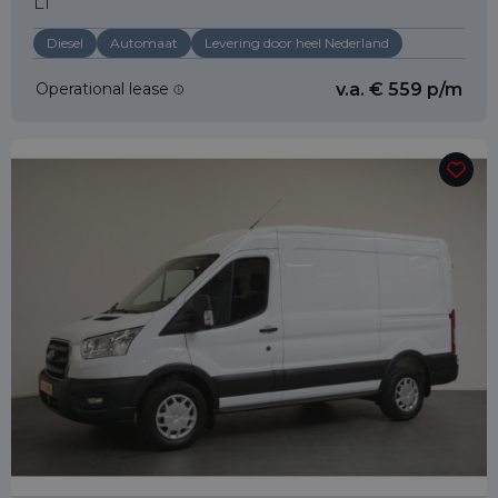
L1
Diesel
Automaat
Levering door heel Nederland
Operational lease
v.a. € 559 p/m