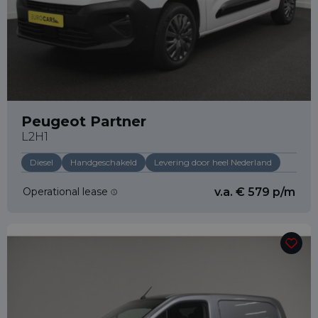
Peugeot Partner
L2H1
Diesel
Handgeschakeld
Levering door heel Nederland
Operational lease
v.a. € 579 p/m