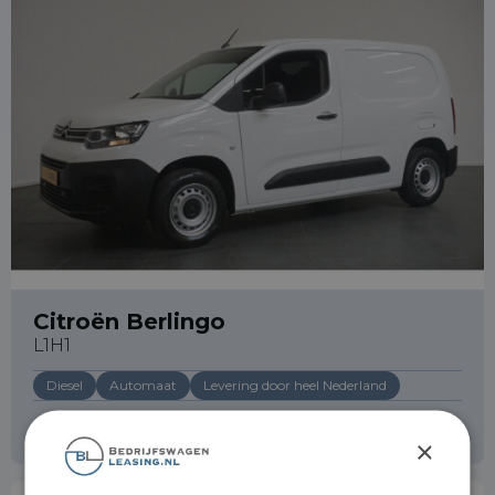
info@bedrijfswagenleasing.nl
Citroën Berlingo
L1H1
Diesel
Automaat
Levering door heel Nederland
Operational lease
v.a. € 609 p/m
×