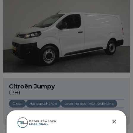
info@bedrijfswagenleasing.nl
Citroën Jumpy
L3H1
Diesel
Handgeschakeld
Levering door heel Nederland
Operational lease
v.a. € 659 p/m
×