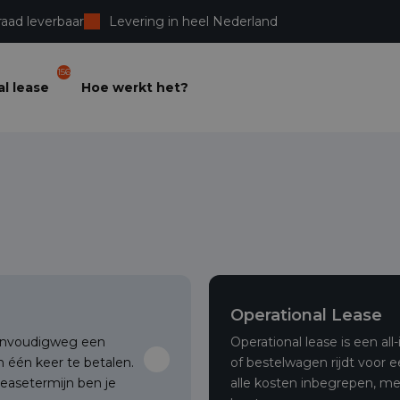
raad leverbaar
Levering in heel Nederland
156
l lease
Hoe werkt het?
Operational Lease
 eenvoudigweg een
Operational lease is een al
 één keer te betalen.
of bestelwagen rijdt voor 
leasetermijn ben je
alle kosten inbegrepen, m