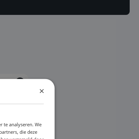
X
X
X
×
r te analyseren. We
partners, die deze