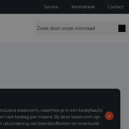
Service
Kennisbank
Contact
l-inclusive leasevorm, waarmee je in een bedrijfsauto
een vast bedrag per maand. Bij deze leasevorm zijn
et uitzondering van brandstofkosten en eventuele