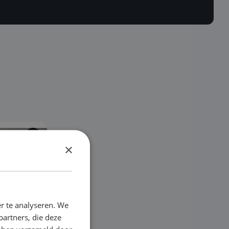
X
X
X
×
r te analyseren. We
partners, die deze