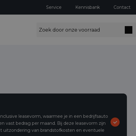
Service
Kennisbank
Contact
l-inclusive leasevorm, waarmee je in een bedrijfsauto
een vast bedrag per maand. Bij deze leasevorm zijn
et uitzondering van brandstofkosten en eventuele