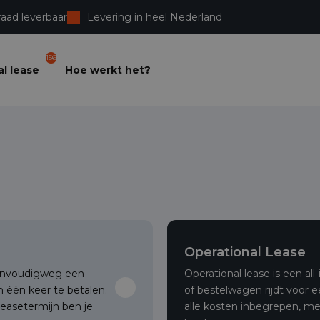
raad leverbaar
Levering in heel Nederland
156
l lease
Hoe werkt het?
Operational Lease
 eenvoudigweg een
Operational lease is een al
 één keer te betalen.
of bestelwagen rijdt voor 
leasetermijn ben je
alle kosten inbegrepen, m