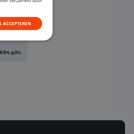
ebben verzameld door
er
S ACCEPTEREN
€ 694 p/m