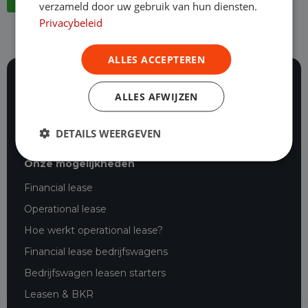
verzameld door uw gebruik van hun diensten.
Privacybeleid
ALLES ACCEPTEREN
ALLES AFWIJZEN
116 beoordelingen
Al ruim 25 jaar staan onze vakexperts dag en nacht
voor je klaar.
DETAILS WEERGEVEN
Onze mogelijkheden
Financial lease
Operational lease
Hoe werkt operational lease?
Financial lease bedrijfswagens
Bedrijfswagen leasen starters
Leasen & BKR