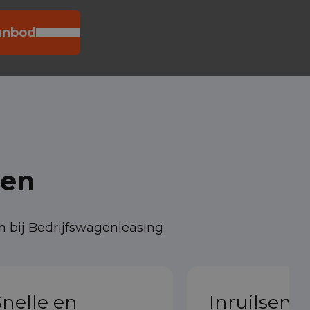
aanbod
len
n bij Bedrijfswagenleasing
nelle en
Inruilservi