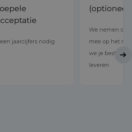
soepele
(optioneel)
cceptatie
We nemen de in
een jaarcijfers nodig
mee op het mo
we je bestelwa
leveren