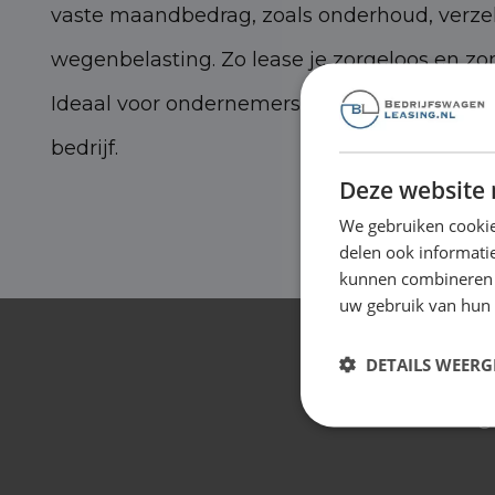
vaste maandbedrag, zoals onderhoud, verze
wegenbelasting. Zo lease je zorgeloos en zo
Ideaal voor ondernemers die zich volledig w
bedrijf.
Deze website 
We gebruiken cookie
delen ook informatie
kunnen combineren m
uw gebruik van hun
Wat 
DETAILS WEERG
O