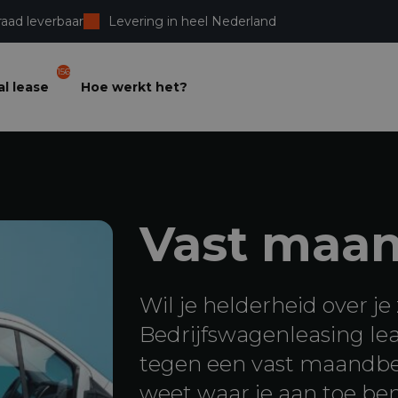
raad leverbaar
Levering in heel Nederland
156
l lease
Hoe werkt het?
Vast maa
Wil je helderheid over je 
Bedrijfswagenleasing lea
tegen een vast maandbed
weet waar je aan toe ben