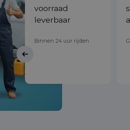
voorraad
leverbaar
a
uto
dat
Binnen 24 uur rijden
G