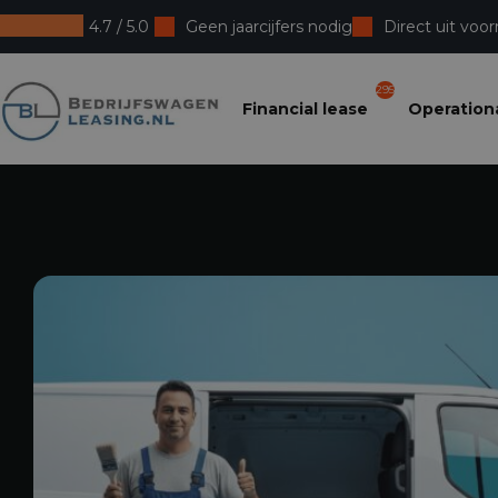
4.7 / 5.0
Geen jaarcijfers nodig
Direct uit voor
Bedrijfswagenleasing
295
Financial lease
Operationa