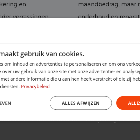
kering en
maandbedrag, maar reg
nder verrassingen.
onderhoud en reparati
illen focussen op hun
kosten en de vrijheid
maakt gebruik van cookies.
s om inhoud en advertenties te personaliseren en om ons verkee
 over uw gebruik van onze site met onze advertentie- en analyse
et andere informatie die u aan hen heeft verstrekt of die zij h
 diensten.
Privacybeleid
voor bedrijfswagen kies
EVEN
ALLES AFWIJZEN
ALLE
ntdek het ruime aanbod van Bedrijfswagenleasi