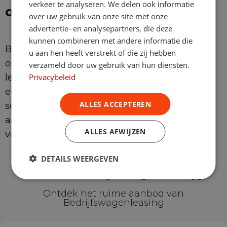
verkeer te analyseren. We delen ook informatie
ondernemer
over uw gebruik van onze site met onze
advertentie- en analysepartners, die deze
kunnen combineren met andere informatie die
Bij bedrijfswagenleasing.nl kan bijna iedere
u aan hen heeft verstrekt of die zij hebben
ondernemer terecht voor een mooie financial
verzameld door uw gebruik van hun diensten.
Privacybeleid
lease bedrijfswagen. Wij hanteren een snelle
en soepele acceptatie en bieden daarnaast
ALLES ACCEPTEREN
scherpe prijzen. Met een financial lease ben je
aan het einde van het leasecontract de
ALLES AFWIJZEN
volledige eigenaar van de bedrijfswagen.
DETAILS WEERGEVEN
Wat voor bedrijfswagen kies jij?
Ontdek het ruime aanbod van
Bedrijfswagenleasing